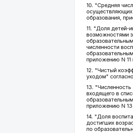
10. "Средняя чис
осуществляющих 
образования, при
11. "Доля детей-
возможностями з
образовательным
численности вос
образовательным
приложению N 11 
12. "Чистый коэф
уходом" согласно
13. "Численность
входящего в спи
образовательным
приложению N 13 
14. "Доля воспит
достигших возрас
по образователь