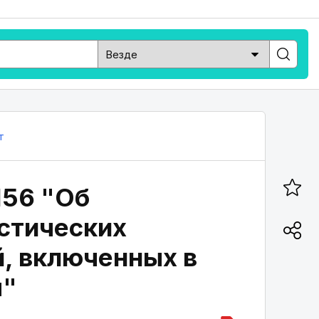
т
156 "Об
стических
й, включенных в
я"