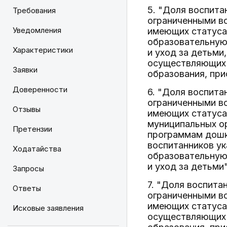
5. "Доля воспита
Требования
ограниченными во
Уведомления
имеющих статуса
образовательную
Характеристики
и уход за детьми
осуществляющих 
Заявки
образования, при
Доверенности
6. "Доля воспита
ограниченными во
Отзывы
имеющих статуса
муниципальных о
Претензии
программам дошко
воспитанников ук
Ходатайства
образовательную
и уход за детьми
Запросы
7. "Доля воспита
Ответы
ограниченными во
имеющих статуса 
Исковые заявления
осуществляющих 