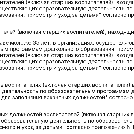
итателей (включая старших воспитателей), входя
существляющих образовательную деятельность п
зования, присмотр и уход за детьми" согласно п
ателей (включая старших воспитателей), находящ
таве моложе 35 лет, в организациях, осуществля
ным программам дошкольного образования, присмо
итателей (включая старших воспитателей), входя
существляющих образовательную деятельность п
зования, присмотр и уход за детьми" согласно п
 в воспитателях (включая старших воспитателей)
 деятельность по образовательным программам д
, для заполнения вакантных должностей" согласн
тных должностей воспитателей (включая старших в
образовательную деятельность по образовател
смотр и уход за детьми" согласно приложению N 1