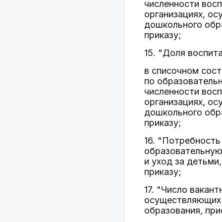
численности восп
организациях, о
дошкольного обра
приказу;
15. "Доля воспит
в списочном сос
по образователь
численности восп
организациях, о
дошкольного обра
приказу;
16. "Потребность
образовательную
и уход за детьми
приказу;
17. "Число вакан
осуществляющих 
образования, при