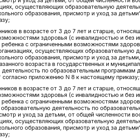
смотр и уход за детьми, от общей численности во
ациях, осуществляющих образовательную деятель
льного образования, присмотр и уход за детьми
азу;
нников в возрасте от 3 до 7 лет и старше, относящ
зможностями здоровья (с инвалидностью и без ин
 ребенка с ограниченными возможностями здоровь
рганизациях, осуществляющих образовательную д
льного образования, присмотр и уход за детьми
азанного возраста в государственных и муниципа
 деятельность по образовательным программам д
" согласно приложению N 8 к настоящему приказу;
нников в возрасте от 3 до 7 лет и старше, относящ
зможностями здоровья (с инвалидностью и без ин
ребенка с ограниченными возможностями здоровь
образовательную деятельность по образовател
смотр и уход за детьми, от общей численности во
ациях, осуществляющих образовательную деятель
льного образования, присмотр и уход за детьми
азу;