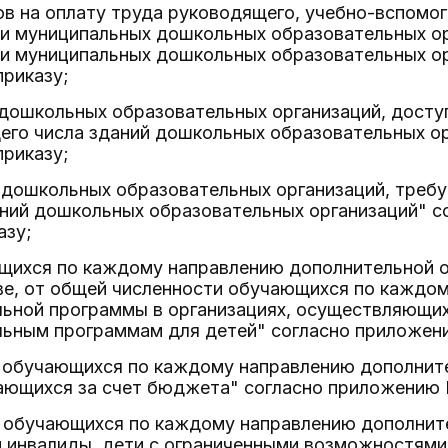
ов на оплату труда руководящего, учебно-вспомог
 и муниципальных дошкольных образовательных ор
 и муниципальных дошкольных образовательных о
приказу;
 дошкольных образовательных организаций, дост
щего числа зданий дошкольных образовательных о
приказу;
 дошкольных образовательных организаций, требу
аний дошкольных образовательных организаций" с
азу;
ющихся по каждому направлению дополнительной 
е, от общей численности обучающихся по каждо
ьной программы в организациях, осуществляющих
ьным программам для детей" согласно приложени
ь обучающихся по каждому направлению дополни
ающихся за счет бюджета" согласно приложению N
ь обучающихся по каждому направлению дополни
 инвалиды, дети с ограниченными возможностями 