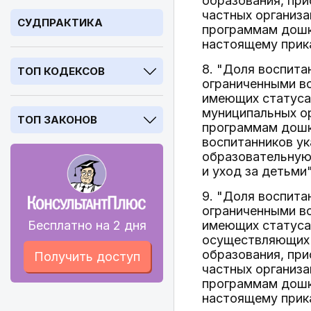
образования, при
частных организ
СУДПРАКТИКА
программам дошко
настоящему прик
8. "Доля воспита
ТОП КОДЕКСОВ
ограниченными во
имеющих статуса
муниципальных о
ТОП ЗАКОНОВ
программам дошко
воспитанников ук
образовательную
и уход за детьми
9. "Доля воспита
ограниченными во
Бесплатно на 2 дня
имеющих статуса 
осуществляющих 
образования, при
Получить доступ
частных организ
программам дошко
настоящему прик