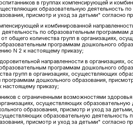
воспитанников в группах компенсирующей и комби
существляющих образовательную деятельность п
зования, присмотр и уход за детьми" согласно п
компенсирующей и комбинированной направленност
 деятельность по образовательным программам д
, от общего количества групп в организациях, о
 образовательным программам дошкольного образо
нию N 2 к настоящему приказу;
оздоровительной направленности в организациях,
 образовательным программам дошкольного образо
ства групп в организациях, осуществляющих обр
 программам дошкольного образования, присмотр 
к настоящему приказу;
нников с ограниченными возможностями здоровья 
 организациях, осуществляющих образовательную
льного образования, присмотр и уход за детьми,
 осуществляющих образовательную деятельность 
зования, присмотр и уход за детьми" согласно 