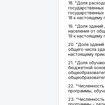
18. "Доля расход
государственных
государственных
18 к настоящему 
19. "Доля зданий
населения от об
19 к настоящему 
20. "Доля зданий
общего числа зд
настоящему прик
21. "Доля обуча
бюджетной основ
общеобразовател
общеобразовател
22. "Численност
программы, обуч
23. "Численност
программы - дети