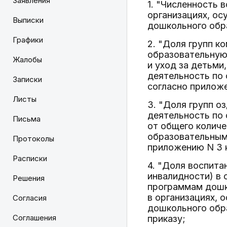
Заявления
1. "Численность 
организациях, о
Выписки
дошкольного обра
Графики
2. "Доля групп 
образовательную
Жалобы
и уход за детьми
деятельность по
Записки
согласно приложе
Листы
3. "Доля групп 
деятельность по
Письма
от общего количе
образовательным
Протоколы
приложению N 3 
Расписки
4. "Доля воспита
инвалидности) в
Решения
программам дошко
в организациях,
Согласия
дошкольного обра
Соглашения
приказу;