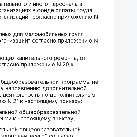
ательного и иного персонала в
ганизациях в фонде оплаты труда
рганизаций" согласно приложению N
упных для маломобильных групп
рганизаций" согласно приложению N
ющих капитального ремонта, от
огласно приложению N 20 к
общеобразовательной программы на
му направлению дополнительной
 деятельность по дополнительным
ю N 21 к настоящему приказу;
тельной общеобразовательной
 22 к настоящему приказу;
тельной общеобразовательной
здоровья, всего" согласно