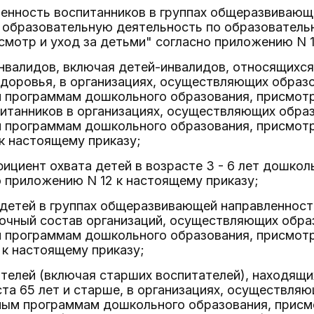
ленность воспитанников в группах общеразвивающ
образовательную деятельность по образовател
смотр и уход за детьми" согласно приложению N 1
инвалидов, включая детей-инвалидов, относящихся
доровья, в организациях, осуществляющих образ
 программам дошкольного образования, присмотр 
питанников в организациях, осуществляющих обра
 программам дошкольного образования, присмотр 
к настоящему приказу;
фициент охвата детей в возрасте 3 - 6 лет дошко
 приложению N 12 к настоящему приказу;
 детей в группах общеразвивающей направленности
сочный состав организаций, осуществляющих обра
 программам дошкольного образования, присмотр 
к настоящему приказу;
ателей (включая старших воспитателей), находящи
та 65 лет и старше, в организациях, осуществля
ным программам дошкольного образования, присмо