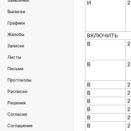
Заявления
И
2
Выписки
Графики
Жалобы
ВКЛЮЧИТЬ
В
2
Записки
Листы
В
2
Письма
Протоколы
В
2
Расписки
В
2
В
2
Решения
В
2
Согласия
В
2
В
2
Соглашения