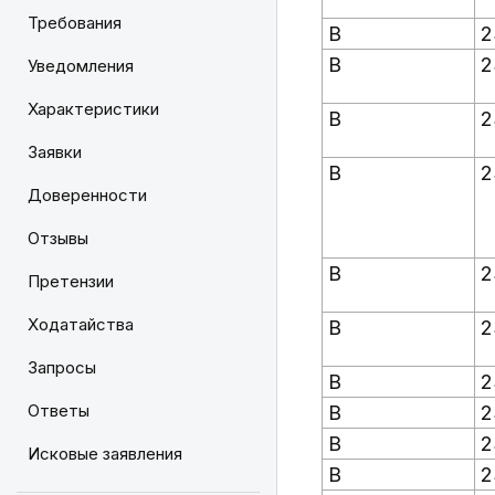
Требования
В
2
В
2
Уведомления
Характеристики
В
2
Заявки
В
2
Доверенности
Отзывы
В
2
Претензии
Ходатайства
В
2
Запросы
В
2
Ответы
В
2
В
2
Исковые заявления
В
2