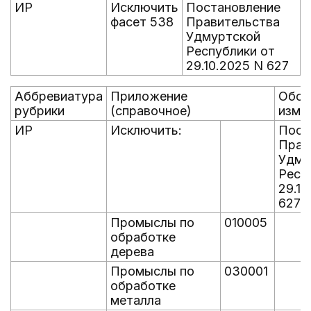
ИР
Исключить
Постановление
фасет 538
Правительства
Удмуртской
Республики от
29.10.2025 N 627
Аббревиатура
Приложение
Обос
рубрики
(справочное)
изме
ИР
Исключить:
Пост
Прав
Удму
Респ
29.10
627
Промыслы по
010005
обработке
дерева
Промыслы по
030001
обработке
металла