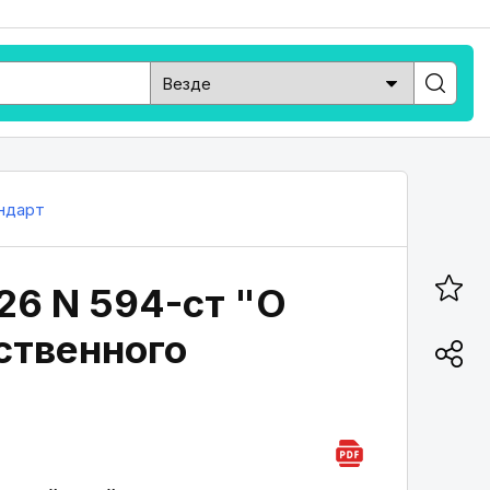
ндарт
26 N 594-ст "О
ственного