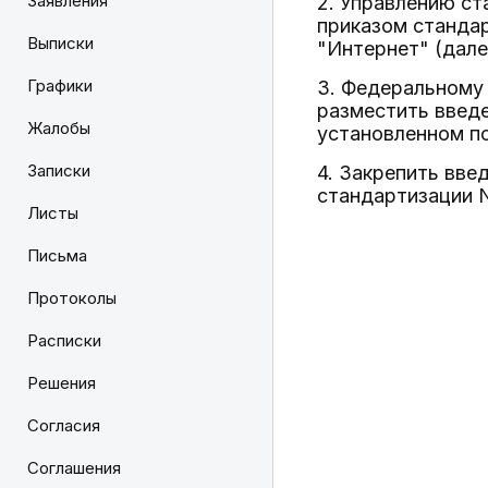
Заявления
2. Управлению с
приказом станда
Выписки
"Интернет" (дале
Графики
3. Федеральному
разместить введе
Жалобы
установленном п
Записки
4. Закрепить вве
стандартизации N
Листы
Письма
Протоколы
Расписки
Решения
Согласия
Соглашения