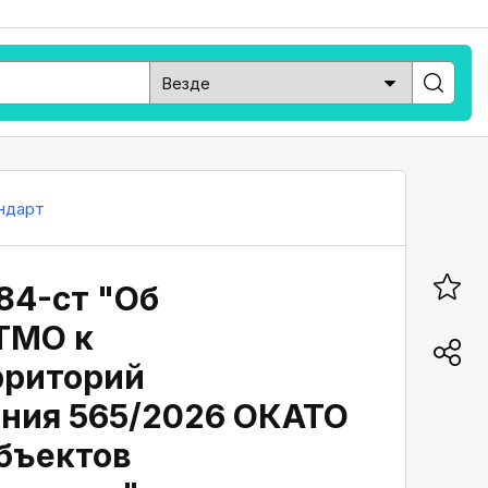
ндарт
84-ст "Об
ТМО к
рриторий
ния 565/2026 ОКАТО
бъектов