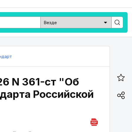
ндарт
26 N 361-ст "Об
дарта Российской