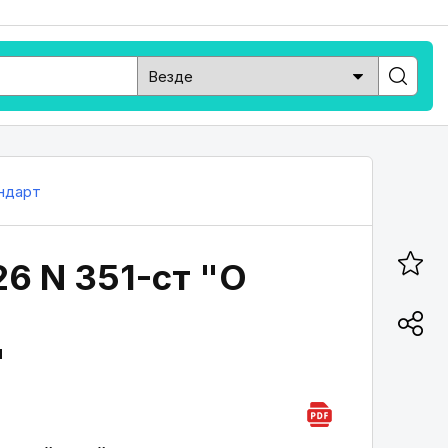
ндарт
26 N 351-ст "О
"