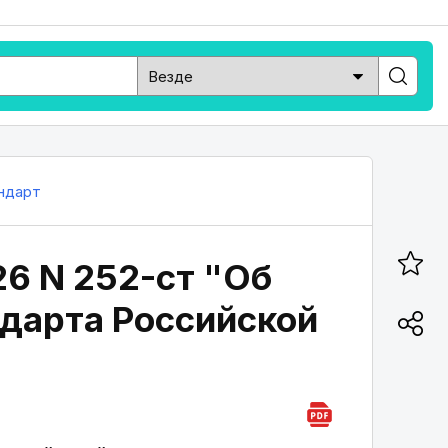
ндарт
26 N 252-ст "Об
дарта Российской