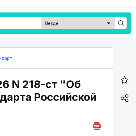
ндарт
26 N 218-ст "Об
дарта Российской