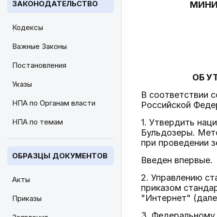
ЗАКОНОДАТЕЛЬСТВО
МИНИ
Кодексы
Важные Законы
Постановления
ОБ У
Указы
В соответствии 
НПА по Органам власти
Российской Феде
НПА по темам
1. Утвердить на
Бульдозеры. Мет
при проведении з
ОБРАЗЦЫ ДОКУМЕНТОВ
Введен впервые.
2. Управлению с
Акты
приказом станда
"Интернет" (дале
Приказы
3. Федеральному