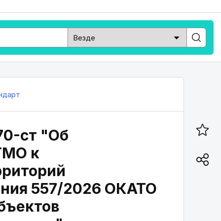
ндарт
70-ст "Об
ТМО к
рриторий
ния 557/2026 ОКАТО
бъектов