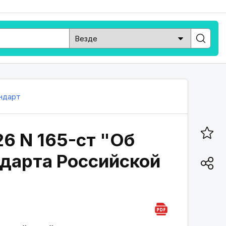
ндарт
26 N 165-ст "Об
дарта Российской