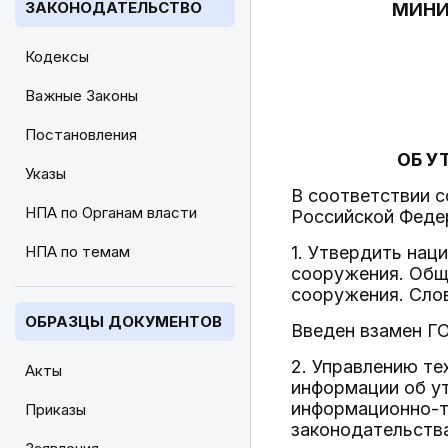
ЗАКОНОДАТЕЛЬСТВО
МИНИ
Кодексы
Важные Законы
Постановления
ОБ У
Указы
В соответствии 
НПА по Органам власти
Российской Феде
НПА по темам
1. Утвердить нац
сооружения. Общ
сооружения. Слов
ОБРАЗЦЫ ДОКУМЕНТОВ
Введен взамен ГО
2. Управлению те
Акты
информации об у
информационно-т
Приказы
законодательства