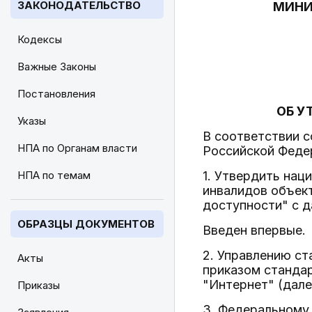
ЗАКОНОДАТЕЛЬСТВО
МИНИ
Кодексы
Важные Законы
Постановления
ОБ У
Указы
В соответствии 
НПА по Органам власти
Российской Феде
НПА по темам
1. Утвердить нац
инвалидов объект
доступности" с д
ОБРАЗЦЫ ДОКУМЕНТОВ
Введен впервые.
2. Управлению с
Акты
приказом станда
"Интернет" (дале
Приказы
3. Федеральному