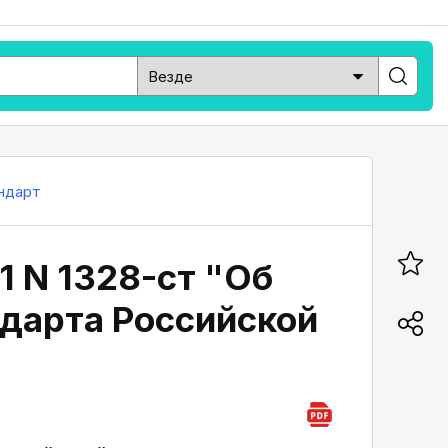
ндарт
1 N 1328-ст "Об
дарта Российской