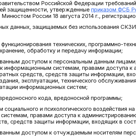
равительством Российской Федерации требований
ней защищенности, утвержденные
приказом ФСБ Ро
 Минюстом России 18 августа 2014 г., регистраци
ных данных, защищаемых без использования СКЗИ
 функционирования технических, программно-техн
хранение, обработку и передачу информации;
ованным доступом к персональным данным лицам
 к информационным системам, правами доступа к
ратных средств, средств защиты информации, вх
оздания, эксплуатации, технического обслуживания
уатации информационных систем;
 вредоносного кода, вредоносной программы;
м социального и психологического воздействия на
системам, правами доступа к администрировани
ств, средств защиты информации, входящих в сос
ованным доступом к отчуждаемым носителям перс