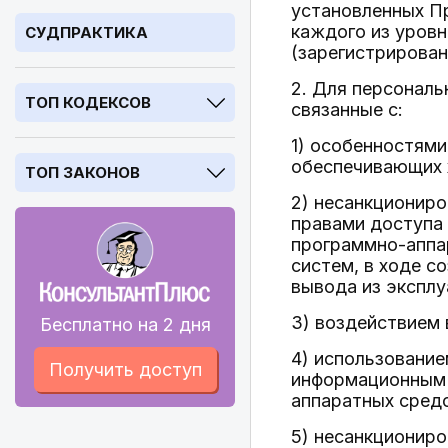
установленных П
каждого из уров
СУДПРАКТИКА
(зарегистрирован
2. Для персональ
ТОП КОДЕКСОВ
связанные с:
1) особенностями
обеспечивающих 
ТОП ЗАКОНОВ
2) несанкционир
правами доступа
программно-аппа
систем, в ходе с
вывода из экспл
3) воздействием
Бесплатно на 2 дня
4) использование
Получить доступ
информационным 
аппаратных сред
5) несанкционир