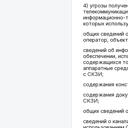
4) угрозы получе
телекоммуникацио
информационно-т
которых использ
общих сведений о
оператор, объек
сведений об инфо
обеспечении, исп
содержащихся тол
аппаратные сред
с СКЗИ;
содержания конс
содержания доку
СКЗИ;
общих сведений 
сведений о канал
использованием 