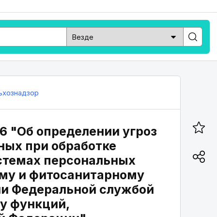
ьхознадзор
56 "Об определении угроз
ных при обработке
стемах персональных
му и фитосанитарному
ии Федеральной службой
у функций,