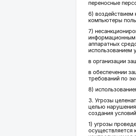
переносные перс
6) воздействием
компьютеры поль
7) несанкционир
информационным 
аппаратных средс
использованием 
в организации за
в обеспечении з
требований по э
8) использование
3. Угрозы целена
целью нарушения
создания условий
1) угрозы провед
осуществляется к