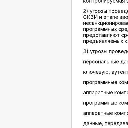
контролируемая з
2) угрозы провед
СКЗИ и этапе вв
несанкционирован
программных сре
представляют ср
предъявляемых к
3) угрозы провед
персональные да
ключевую, аутен
программные ком
аппаратные комп
программные ком
аппаратные комп
данные, передава