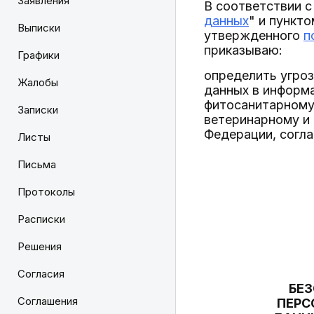
Заявления
В соответствии с
данных
" и пункт
Выписки
утвержденного
п
приказываю:
Графики
определить угроз
Жалобы
данных в информ
фитосанитарному
Записки
ветеринарному и
Федерации, согл
Листы
Письма
Протоколы
Расписки
Решения
Согласия
БЕЗ
Соглашения
ПЕРС