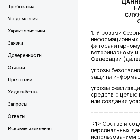
ДАНН
Требования
Н
СЛУЖ
Уведомления
Характеристики
1. Угрозами безо
информационных 
Заявки
фитосанитарному
ветеринарному и
Доверенности
Федерации (далее
Отзывы
угрозы безопасн
защиты информац
Претензии
угрозы реализаци
Ходатайства
средств с целью
или создания усл
Запросы
-------------------
Ответы
<1> Состав и сод
Исковые заявления
персональных дан
использованием 