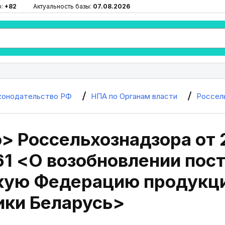
ю:
+82
Актуальность базы:
07.08.2026
конодательство РФ
НПА по Органам власти
Россел
> Россельхознадзора от 
1 <О возобновлении пост
кую Федерацию продукци
ики Беларусь>