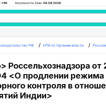
:
+96
Актуальность базы:
06.08.2026
конодательство РФ
НПА по Органам власти
Россел
> Россельхознадзора от 
04 <О продлении режима
орного контроля в отнош
ятий Индии>