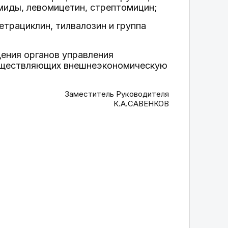
миды, левомицетин, стрептомицин;
етрациклин, тилвалозин и группа
ения органов управления
существляющих внешнеэкономическую
Заместитель Руководителя
К.А.САВЕНКОВ