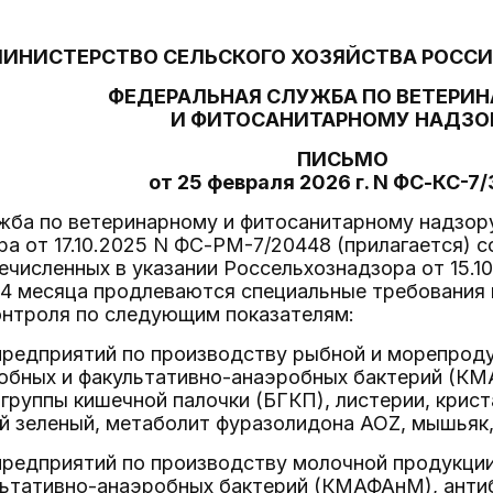
ИНИСТЕРСТВО СЕЛЬСКОГО ХОЗЯЙСТВА РОСС
ФЕДЕРАЛЬНАЯ СЛУЖБА ПО ВЕТЕРИ
И ФИТОСАНИТАРНОМУ НАДЗО
ПИСЬМО
от 25 февраля 2026 г. N ФС-КС-7
жба по ветеринарному и фитосанитарному надзору
а от 17.10.2025 N ФС-РМ-7/20448 (прилагается) 
ечисленных в указании Россельхознадзора от 15.1
а 4 месяца продлеваются специальные требования
онтроля по следующим показателям:
предприятий по производству рыбной и морепрод
обных и факультативно-анаэробных бактерий (КМА
и группы кишечной палочки (БГКП), листерии, крис
й зеленый, метаболит фуразолидона AOZ, мышьяк,
 предприятий по производству молочной продукци
льтативно-анаэробных бактерий (КМАФАнМ), антиб