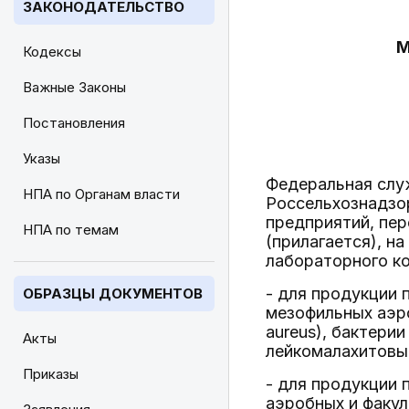
ЗАКОНОДАТЕЛЬСТВО
М
Кодексы
Важные Законы
Постановления
Указы
Федеральная слу
НПА по Органам власти
Россельхознадзор
предприятий, пер
НПА по темам
(прилагается), н
лабораторного к
- для продукции 
ОБРАЗЦЫ ДОКУМЕНТОВ
мезофильных аэр
aureus), бактери
Акты
лейкомалахитовы
Приказы
- для продукции
аэробных и факу