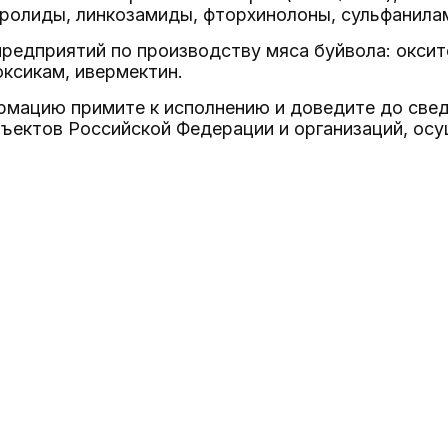
кролиды, линкозамиды, фторхинолоны, сульфанила
предприятий по производству мяса буйвола: оксит
ксикам, ивермектин.
мацию примите к исполнению и доведите до свед
бъектов Российской Федерации и организаций, о