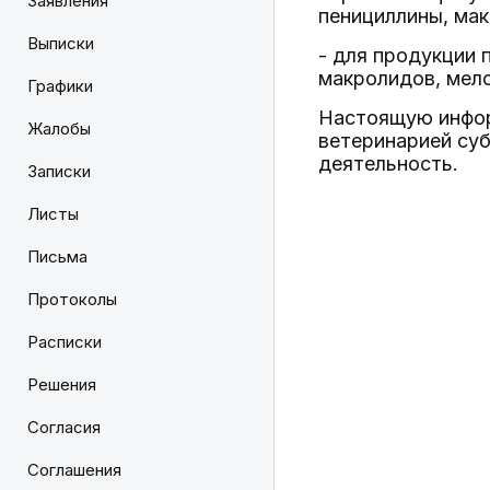
Заявления
пенициллины, ма
Выписки
- для продукции 
макролидов, мело
Графики
Настоящую инфор
Жалобы
ветеринарией су
деятельность.
Записки
Листы
Письма
Протоколы
Расписки
Решения
Согласия
Соглашения