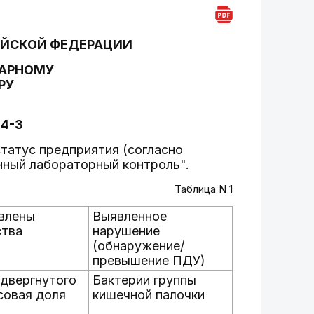
ИЙСКОЙ ФЕДЕРАЦИИ
НАРНОМУ
РУ
44-3
татус предприятия (согласно
енный лабораторный контроль".
Таблица N 1
явлены
Выявленное
ства
нарушение
(обнаружение/
превышение ПДУ)
одвергнутого
Бактерии группы
совая доля
кишечной палочки