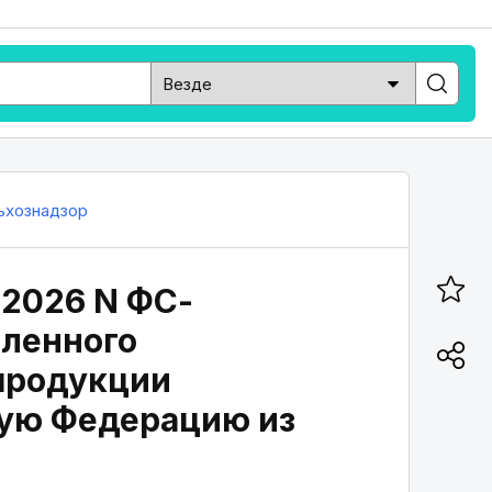
ьхознадзор
.2026 N ФС-
иленного
 продукции
кую Федерацию из