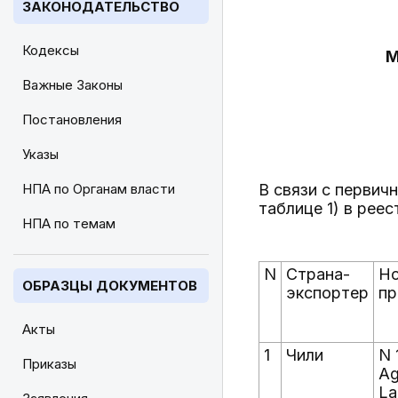
ЗАКОНОДАТЕЛЬСТВО
Кодексы
М
Важные Законы
Постановления
Указы
НПА по Органам власти
В связи с первич
таблице 1) в рее
НПА по темам
N
Страна-
Но
ОБРАЗЦЫ ДОКУМЕНТОВ
экспортер
пр
Акты
1
Чили
N 
Приказы
Ag
La