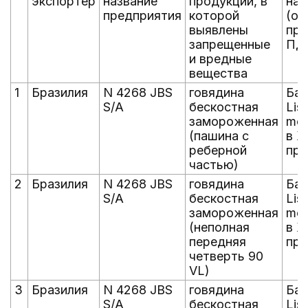
экспортер
название
продукции, в
нар
предприятия
которой
(об
выявлены
пр
запрещенные
ПД
и вредные
вещества
1
Бразилия
N 4268 JBS
говядина
Бак
S/A
бескостная
List
замороженная
mon
(пашина с
в X
реберной
про
частью)
2
Бразилия
N 4268 JBS
говядина
Бак
S/A
бескостная
List
замороженная
mon
(неполная
в X
передняя
про
четверть 90
VL)
3
Бразилия
N 4268 JBS
говядина
Бак
S/A
бескостная
List