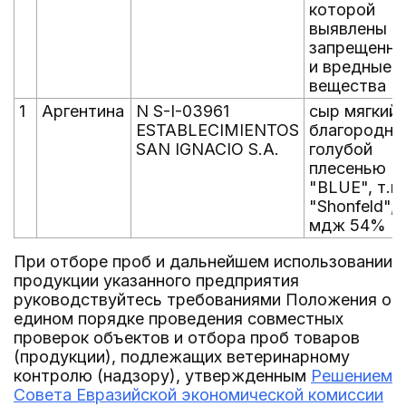
которой
выявлены
запрещенн
и вредные
вещества
1
Аргентина
N S-I-03961
сыр мягкий 
ESTABLECIMIENTOS
благородно
SAN IGNACIO S.A.
голубой
плесенью
"BLUE", т.м
"Shonfeld",
мдж 54%
При отборе проб и дальнейшем использовании
продукции указанного предприятия
руководствуйтесь требованиями Положения о
едином порядке проведения совместных
проверок объектов и отбора проб товаров
(продукции), подлежащих ветеринарному
контролю (надзору), утвержденным
Решением
Совета Евразийской экономической комиссии