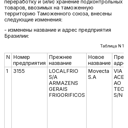
переработку и (или) хранение подконтрольных
товаров, ввозимых на таможенную
территорию Таможенного союза, внесены
следующие изменения:
- изменены название и адрес предприятия
Бразилии:
Таблица N 1
N
Номер
Прежнее
Новое
Преж
предприятия
название
название
адре
1
3155
LOCALFRIO
Movecta
VIA D
S/A
S.A
ACES
ARMAZENS
AO
GERAIS
TEC
FRIGORIFICOS
S/N