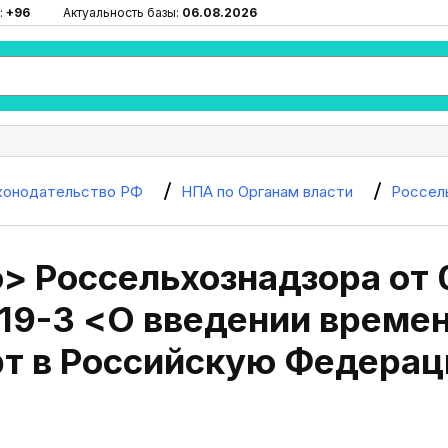
:
+96
Актуальность базы:
06.08.2026
конодательство РФ
НПА по Органам власти
Россел
> Россельхознадзора от 
119-3 <О введении време
рт в Российскую Федерац