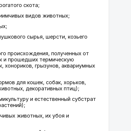
рогатого скота;
риимчивых видов животных;
ых;
лушкового сырья, шерсти, козьего
го происхождения, полученных от
ок и прошедших термическую
к, хонориков, грызунов, аквариумных
рмов для кошек, собак, хорьков,
животных, декоративных птиц);
рмикультуру и естественный субстрат
растений);
чивых животных, их убоя и