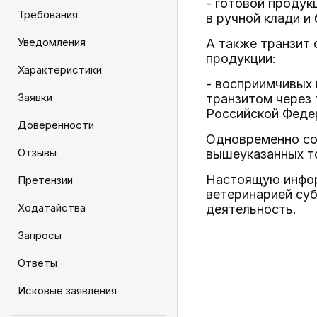
- готовой продук
Требования
в ручной клади и
Уведомления
А также транзит
продукции:
Характеристики
- восприимчивых
Заявки
транзитом через
Российской Федер
Доверенности
Одновременно со
Отзывы
вышеуказанных т
Настоящую инфор
Претензии
ветеринарией су
Ходатайства
деятельность.
Запросы
Ответы
Исковые заявления