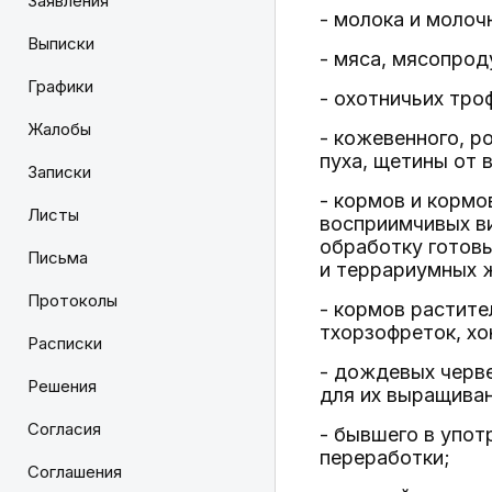
Заявления
- молока и молоч
Выписки
- мяса, мясопрод
Графики
- охотничьих тро
Жалобы
- кожевенного, р
пуха, щетины от
Записки
- кормов и корм
Листы
восприимчивых в
обработку готовы
Письма
и террариумных ж
Протоколы
- кормов растите
тхорзофреток, хо
Расписки
- дождевых черве
Решения
для их выращивани
Согласия
- бывшего в упот
переработки;
Соглашения