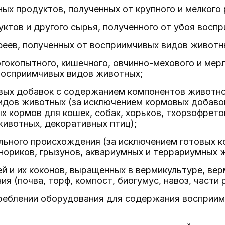
ных продуктов, полученных от крупного и мелкого 
уктов и другого сырья, полученного от убоя восп
феев, полученных от восприимчивых видов животн
огокопытного, кишечного, овчинно-мехового и мер
 восприимчивых видов животных;
овых добавок с содержанием компонентов животно
идов животных (за исключением кормовых добав
х кормов для кошек, собак, хорьков, тхорзофрето
ивотных, декоративных птиц);
льного происхождения (за исключением готовых ко
нориков, грызунов, аквариумных и террариумных 
й и их коконов, выращенных в вермикультуре, ве
я (почва, торф, компост, биогумус, навоз, части 
реблении оборудования для содержания восприим