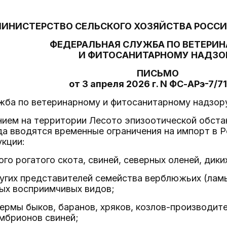
ИНИСТЕРСТВО СЕЛЬСКОГО ХОЗЯЙСТВА РОСС
ФЕДЕРАЛЬНАЯ СЛУЖБА ПО ВЕТЕРИ
И ФИТОСАНИТАРНОМУ НАДЗО
ПИСЬМО
от 3 апреля 2026 г. N ФС-АРэ-7/7
жба по ветеринарному и фитосанитарному надзор
нием на территории Лесото эпизоотической обста
да вводятся временные ограничения на импорт в
кции:
кого рогатого скота, свиней, северных оленей, ди
угих представителей семейства верблюжьих (ламы,
ых восприимчивых видов;
ермы быков, баранов, хряков, козлов-производите
эмбрионов свиней;