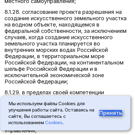
местного самоуправления;
8.1.28. согласование проекта разрешения на
создание искусственного земельного участка
на водном объекте, находящемся в
федеральной собственности, за исключением
случаев, когда создание искусственного
земельного участка планируется во
внутренних морских водах Российской
Федерации, в территориальном море
Российской Федерации, на континентальном
шельфе Российской Федерации и в
исключительной экономической зоне
Российской Федерации;
8.1.29. в пределах своей компетенции
выполнение задач и функций по профилактике
Мы используем файлы Cookies для
коррупционных и иных правонарушений среди
улучшения работы сайта. Оставаясь на
работников Управления и подведомственных
Принять
сайте, Вы соглашаетесь с
Агентству учреждений, находящихся на
использованием
Cookies
.
территории осуществления полномочий
Управления;