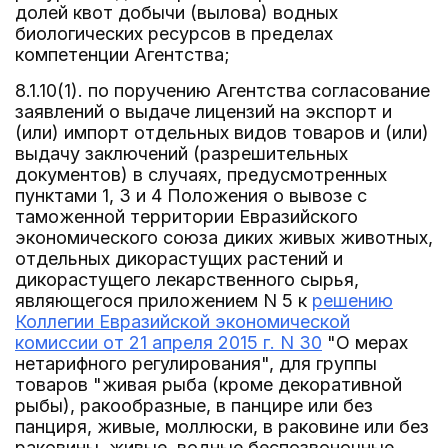
долей квот добычи (вылова) водных
биологических ресурсов в пределах
компетенции Агентства;
8.1.10(1). по поручению Агентства согласование
заявлений о выдаче лицензий на экспорт и
(или) импорт отдельных видов товаров и (или)
выдачу заключений (разрешительных
документов) в случаях, предусмотренных
пунктами 1, 3 и 4 Положения о вывозе с
таможенной территории Евразийского
экономического союза диких живых животных,
отдельных дикорастущих растений и
дикорастущего лекарственного сырья,
являющегося приложением N 5 к
решению
Коллегии Евразийской экономической
комиссии от 21 апреля 2015 г. N 30
"О мерах
нетарифного регулирования", для группы
товаров "живая рыба (кроме декоративной
рыбы), ракообразные, в панцире или без
панциря, живые, моллюски, в раковине или без
раковины, живые, водные беспозвоночные,