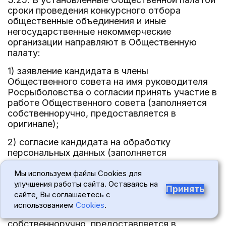
сроки проведения конкурсного отбора
общественные объединения и иные
негосударственные некоммерческие
организации направляют в Общественную
палату:
1) заявление кандидата в члены
Общественного совета на имя руководителя
Росрыболовства о согласии принять участие в
работе Общественного совета (заполняется
собственноручно, предоставляется в
оригинале);
2) согласие кандидата на обработку
персональных данных (заполняется
собственноручно, предоставляется в
оригинале);
Мы используем файлы Cookies для
улучшения работы сайта. Оставаясь на
Принять
3) заявление о прекращении полномочий члена
сайте, Вы соглашаетесь с
Общественного совета в случае избрания в
использованием
Cookies
.
другой Общественный совет (заполняется
собственноручно, предоставляется в