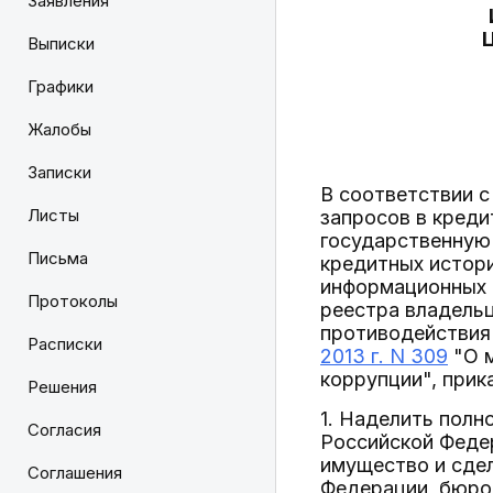
Заявления
Выписки
Графики
Жалобы
Записки
В соответствии с
Листы
запросов в креди
государственную 
Письма
кредитных истор
информационных 
Протоколы
реестра владельц
противодействия
Расписки
2013 г. N 309
"О м
коррупции", прик
Решения
1. Наделить полн
Согласия
Российской Феде
имущество и сдел
Соглашения
Федерации, бюро