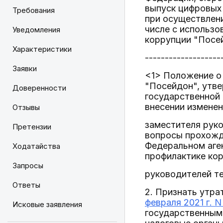
выпуск цифровых
Требования
при осуществлени
числе с использ
Уведомления
коррупции "Посей
Характеристики
-------------------
Заявки
<1> Положение о
"Посейдон", утв
Доверенности
государственной
внесении изменен
Отзывы
заместителя рук
Претензии
вопросы прохожд
Федеральном аген
Ходатайства
профилактике ко
Запросы
руководителей т
Ответы
2. Признать утр
февраля 2021 г. N
Исковые заявления
государственным