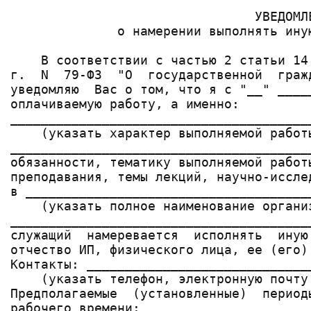
                                УВЕДОМЛЕ
              о намерении выполнять иную
    В соответствии с частью 2 статьи 14
г.  N  79-ФЗ  "О  государственной  граж
уведомляю  Вас о том, что я с "__" ____
оплачиваемую работу, а именно:

_______________________________________
    (указать характер выполняемой работ
_______________________________________
обязанности, тематику выполняемой работ
преподавания, темы лекций, научно-иссле
в _____________________________________
    (указать полное наименование органи
_______________________________________
служащий  намеревается  исполнять  иную
отчество ИП, физического лица, ее (его)
Контакты: _____________________________
    (указать телефон, электронную почту
Предполагаемые  (установленные)  период
рабочего времени: _____________________