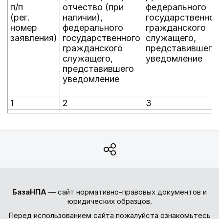
п/п
отчество (при
федерального
(рег.
наличии),
государственног
номер
федерального
гражданского
заявления)
государственного
служащего,
гражданского
представившего
служащего,
уведомление
представившего
уведомление
1
2
3
БазаНПА
— сайт нормативно-правовых документов и
юридических образцов.
Перед использованием сайта пожалуйста ознакомьтесь