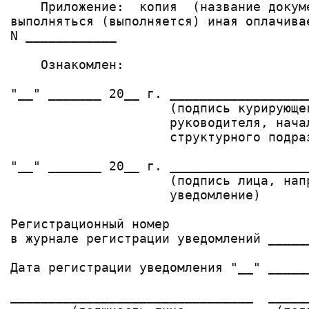
    Приложение:  копия  (название докум
выполняться (выполняется) иная оплачива
N ____________

    Ознакомлен:

"__" _______ 20__ г. __________________
                     (подпись курирующе
                     руководителя, начал
                     структурного подраз
"__" _______ 20__ г. __________________
                     (подпись лица, нап
                     уведомление)

Регистрационный номер

в журнале регистрации уведомлений _____
Дата регистрации уведомления "__" ______
________________________________  _____