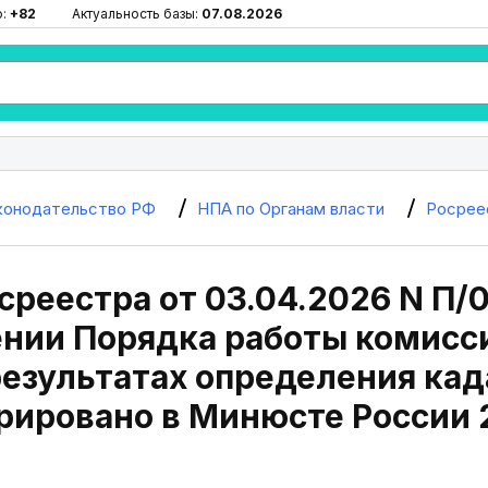
ю:
+82
Актуальность базы:
07.08.2026
конодательство РФ
НПА по Органам власти
Росрее
среестра от 03.04.2026 N П/
ении Порядка работы комисс
результатах определения ка
рировано в Минюсте России 2