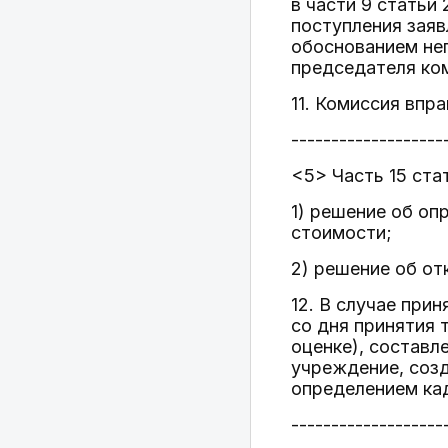
в части 9 статьи
поступления зая
обоснованием неп
председателя ко
11. Комиссия впр
-------------------
<5> Часть 15 ста
1) решение об оп
стоимости;
2) решение об от
12. В случае при
со дня принятия 
оценке), составл
учреждение, соз
определением ка
-------------------