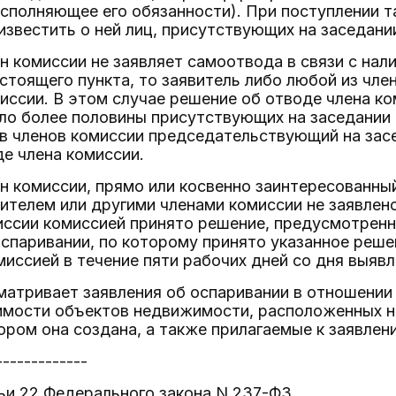
исполняющее его обязанности). При поступлении 
известить о ней лиц, присутствующих на заседани
ен комиссии не заявляет самоотвода в связи с нал
стоящего пункта, то заявитель либо любой из чле
иссии. В этом случае решение об отводе члена ко
ло более половины присутствующих на заседании 
в членов комиссии председательствующий на засе
е члена комиссии.
ен комиссии, прямо или косвенно заинтересованный
ителем или другими членами комиссии не заявлено
иссии комиссией принято решение, предусмотренн
оспаривании, по которому принято указанное реше
иссией в течение пяти рабочих дней со дня выяв
матривает заявления об оспаривании в отношении
имости объектов недвижимости, расположенных н
ором она создана, а также прилагаемые к заявле
-------------
ьи 22 Федерального закона N 237-ФЗ.