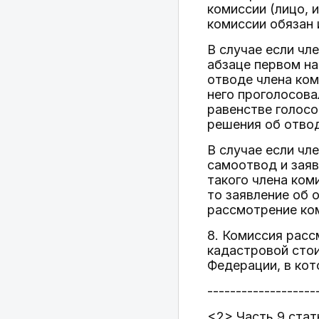
комиссии (лицо, 
комиссии обязан 
В случае если чл
абзаце первом на
отводе члена ком
него проголосова
равенстве голосо
решения об отвод
В случае если чл
самоотвод и заяв
такого члена ком
то заявление об 
рассмотрение ком
8. Комиссия расс
кадастровой сто
Федерации, в кот
-------------------
<2> Часть 9 стат