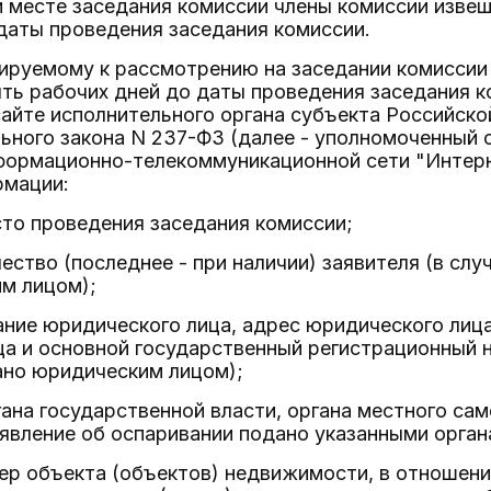
и месте заседания комиссии члены комиссии извещ
даты проведения заседания комиссии.
ируемому к рассмотрению на заседании комиссии 
ять рабочих дней до даты проведения заседания 
айте исполнительного органа субъекта Российской
ьного закона N 237-ФЗ (далее - уполномоченный 
формационно-телекоммуникационной сети "Интерне
рмации:
сто проведения заседания комиссии;
чество (последнее - при наличии) заявителя (в слу
м лицом);
ние юридического лица, адрес юридического лиц
а и основной государственный регистрационный но
ано юридическим лицом);
ана государственной власти, органа местного са
заявление об оспаривании подано указанными орган
р объекта (объектов) недвижимости, в отношени