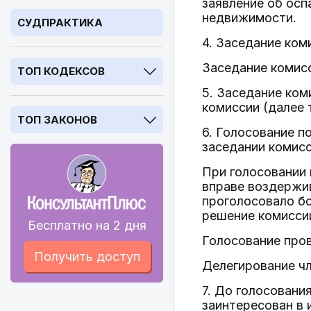
заявление об осп
недвижимости.
СУДПРАКТИКА
4. Заседание ком
Заседание комис
ТОП КОДЕКСОВ
5. Заседание ком
комиссии (далее 
ТОП ЗАКОНОВ
6. Голосование п
заседании комисс
При голосовании 
вправе воздержив
проголосовало бо
решение комиссии
Бесплатно на 2 дня
Голосование про
Получить доступ
Делегирование чл
7. До голосовани
заинтересован в 