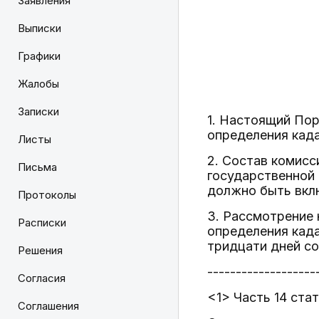
Заявления
Выписки
Графики
Жалобы
Записки
1. Настоящий По
определения када
Листы
2. Состав комисс
Письма
государственной 
должно быть вклю
Протоколы
3. Рассмотрение 
Расписки
определения када
тридцати дней со
Решения
-------------------
Согласия
<1> Часть 14 ста
Соглашения