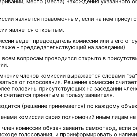
аривании, место (места) нахождения указанного о
иссии является правомочным, если на нем присутс
сии является открытым.
иссии ведет председатель комиссии или в его отс
также - председательствующий на заседании).
о всем вопросам проводится открыто в присутстви
ии.
мнение членов комиссии выражается словами "за"
аться от голосования. Решение комиссии считаетс
лее половины присутствующих на заседании члено
 считается принятым в пользу заявителя.
водится (решение принимается) по каждому объе
енами комиссии своих полномочий иным лицам не
я член комиссии обязан заявить самоотвод, если о
исходе голосования, и проинформировать о наличи