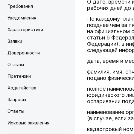
О дате, времени 
Требования
рабочих дней до 
Уведомления
По каждому план
позднее чем за п
Характеристики
на официальном с
статьи 6 Федерал
Заявки
Федерации), в ин
следующей инфо
Доверенности
дата, время и ме
Отзывы
фамилия, имя, от
Претензии
подано физически
Ходатайства
полное наименова
юридического лиц
Запросы
оспаривании под
Ответы
наименование орг
(в случае, если 
Исковые заявления
кадастровый номе