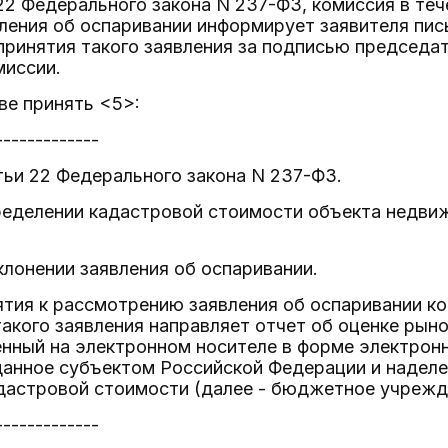
 22 Федерального закона N 237-ФЗ, комиссия в теч
вления об оспаривании информирует заявителя пи
ринятия такого заявления за подписью председат
миссии.
аве принять <5>:
-------------
тьи 22 Федерального закона N 237-ФЗ.
ределении кадастровой стоимости объекта недви
клонении заявления об оспаривании.
нятия к рассмотрению заявления об оспаривании ко
такого заявления направляет отчет об оценке рыно
енный на электронном носителе в форме электрон
данное субъектом Российской Федерации и наделе
дастровой стоимости (далее - бюджетное учрежд
-------------