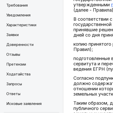
утвержденными
Требования
(далее - Правила)
Уведомления
В соответствии с
государственной 
Характеристики
принявшие решени
Заявки
дней со дня прин
копию принятого 
Доверенности
Правил);
Отзывы
подготовленные 
сервитута и пере
Претензии
ведения ЕГРН (пу
Ходатайства
Согласно подпунк
должно содержать
Запросы
отношении которы
Ответы
земельных участк
Таким образом, 
Исковые заявления
публичного серв