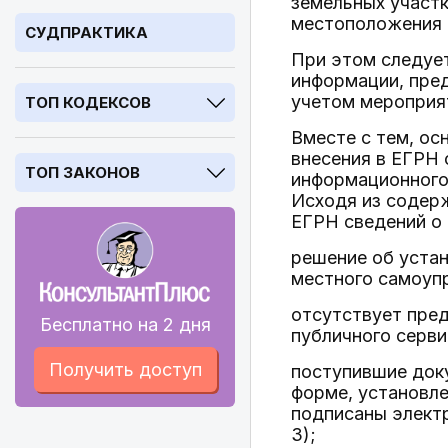
земельных участк
местоположения 
СУДПРАКТИКА
При этом следует
информации, пред
учетом мероприя
ТОП КОДЕКСОВ
Вместе с тем, ос
внесения в ЕГРН
ТОП ЗАКОНОВ
информационного 
Исходя из содерж
ЕГРН сведений о 
решение об устан
местного самоупр
отсутствует пред
Бесплатно на 2 дня
публичного сервит
Получить доступ
поступившие док
форме, установле
подписаны элект
3);