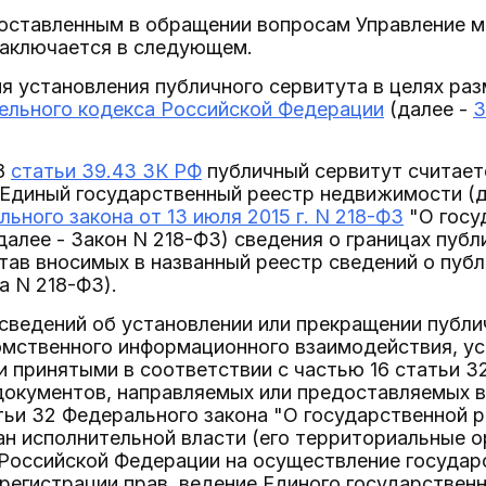
поставленным в обращении вопросам Управление 
заключается в следующем.
я установления публичного сервитута в целях раз
мельного кодекса Российской Федерации
(далее -
З
 8
статьи 39.43 ЗК РФ
публичный сервитут считает
 Единый государственный реестр недвижимости (да
льного закона от 13 июля 2015 г. N 218-ФЗ
"О госу
алее - Закон N 218-ФЗ) сведения о границах публ
тав вносимых в названный реестр сведений о пуб
а N 218-ФЗ).
сведений об установлении или прекращении публи
мственного информационного взаимодействия, ус
и принятыми в соответствии с частью 16 статьи 
окументов, направляемых или предоставляемых в со
статьи 32 Федерального закона "О государственной
н исполнительной власти (его территориальные о
Российской Федерации на осуществление государс
регистрации прав, ведение Единого государствен