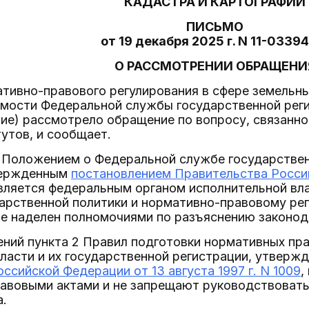
КАДАСТРА И КАРТОГРАФИИ
ПИСЬМО
от 19 декабря 2025 г. N 11-0339
О РАССМОТРЕНИИ ОБРАЩЕНИ
тивно-правового регулирования в сфере земельн
мости Федеральной службы государственной регис
ние) рассмотрело обращение по вопросу, связанн
утов, и сообщает.
 Положением о Федеральной службе государствен
вержденным
постановлением Правительства Россий
является федеральным органом исполнительной вл
арственной политики и нормативно-правовому ре
не наделен полномочиями по разъяснению законо
ний пункта 2 Правил подготовки нормативных пр
ласти и их государственной регистрации, утверж
ссийской Федерации от 13 августа 1997 г. N 1009
,
авовыми актами и не запрещают руководствоват
а.