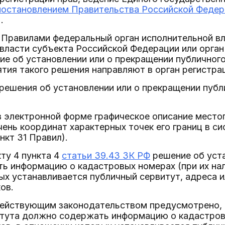
постановлением Правительства Российской Федерац
.
 Правилами федеральный орган исполнительной вл
власти субъекта Российской Федерации или орган
е об установлении или о прекращении публичного 
ятия такого решения направляют в орган регистра
решения об установлении или о прекращении публи
в электронной форме графическое описание место
чень координат характерных точек его границ в с
нкт 31 Правил).
ту 4 пункта 4
статьи 39.43 ЗК РФ
решение об уста
 информацию о кадастровых номерах (при их нал
х устанавливается публичный сервитут, адреса 
ов.
действующим законодательством предусмотрено, 
итута должно содержать информацию о кадастровы