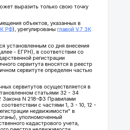
может выразить только свою точку
мещения объектов, указанных в
К РФ
), урегулированы
главой V.7 ЗК
ся установленным со дня внесения
лее - ЕГРН), в соответствии со
дарственной регистрации
ичного сервитута вносятся в реестр
личном сервитуте определен частью
чных сервитутов осуществляется в
тановленном статьями 32 - 34
32 Закона N 218-ФЗ Правилами
ответствии с частями 1, 3 - 10, 12 -
 регистрации недвижимости" в
рганы), уполномоченный
твенного кадастрового учета,
ного реестра недвижимости,