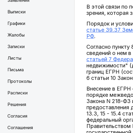
Заявления
В этой связи по 
Выписки
зрения, которая 
Графики
Порядок и услови
статье 39.37 Зе
Жалобы
РФ
.
Записки
Согласно пункту
сведений о нем в
Листы
статьей 7 Федера
недвижимости" (д
Письма
границ ЕГРН (сос
6 статьи 10 Закон
Протоколы
Внесение в ЕГРН 
Расписки
порядке межведо
Закона N 218-ФЗ 
Решения
предоставления д
13.3, 15 - 15.4 
Согласия
федеральный орга
Правительством 
Соглашения
государственной 