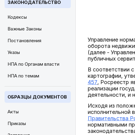
ЗАКОНОДАТЕЛЬСТВО
Кодексы
Важные Законы
Управление норма
Постановления
оборота недвижи
(далее - Управле
Указы
публичных сервит
НПА по Органам власти
В соответствии с
картографии, ут
НПА по темам
457
, Росреестр 
реализации госуд
деятельности, и 
ОБРАЗЦЫ ДОКУМЕНТОВ
Исходя из положе
Акты
исполнительной в
Правительства Ро
Приказы
нормативными пр
законодательств