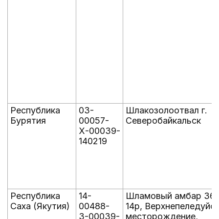
Республика
03-
Шлакозолоотвал г.
Бурятия
00057-
Северобайкальск
Х-00039-
140219
Республика
14-
Шламовый амбар 36
Саха (Якутия)
00488-
14р, Верхнепеледуйс
З-00039-
месторождение,