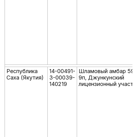
Республика
14-00491-
Шламовый амбар 592
Саха (Якутия)
З-00039-
9п, Джункунский
140219
лицензионный участо