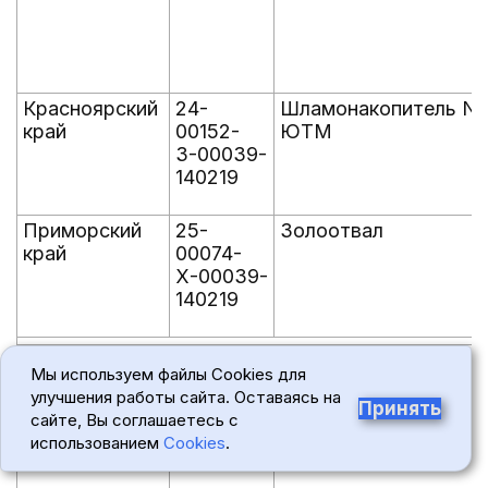
Красноярский
24-
Шламонакопитель N 
край
00152-
ЮТМ
З-00039-
140219
Приморский
25-
Золоотвал
край
00074-
Х-00039-
140219
Амурская
28-
Полигон твердых
Мы используем файлы Cookies для
область
00018-
коммунальных отход
улучшения работы сайта. Оставаясь на
З-00039-
Принять
сайте, Вы соглашаетесь с
140219
использованием
Cookies
.