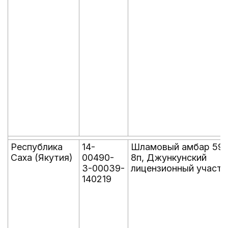
Республика
14-
Шламовый амбар 592
Саха (Якутия)
00490-
8п, Джункунский
З-00039-
лицензионный участо
140219