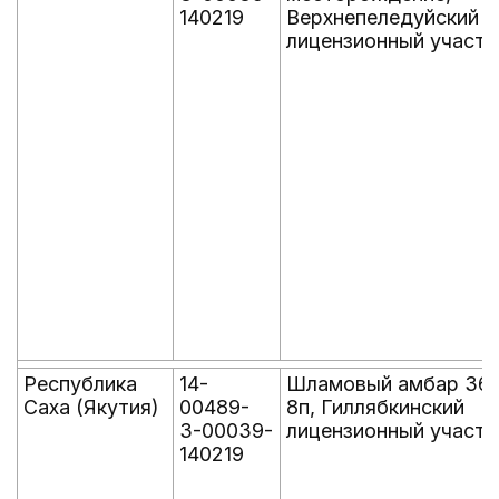
140219
Верхнепеледуйский
лицензионный участо
Республика
14-
Шламовый амбар 36
Саха (Якутия)
00489-
8п, Гиллябкинский
З-00039-
лицензионный участо
140219