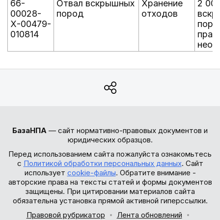
66-
Отвал вскрышных
Хранение
2 00 
00028-
пород
отходов
вскр
Х-00479-
поро
010814
прак
неоп
БазаНПА
— сайт нормативно-правовых документов и
юридических образцов.
Перед использованием сайта пожалуйста ознакомьтесь
с
Политикой обработки персональных данных
. Сайт
использует
cookie-файлы
. Обратите внимание -
авторские права на тексты статей и формы документов
защищены. При цитировании материалов сайта
обязательна установка прямой активной гиперссылки.
Правовой рубрикатор
Лента обновлений