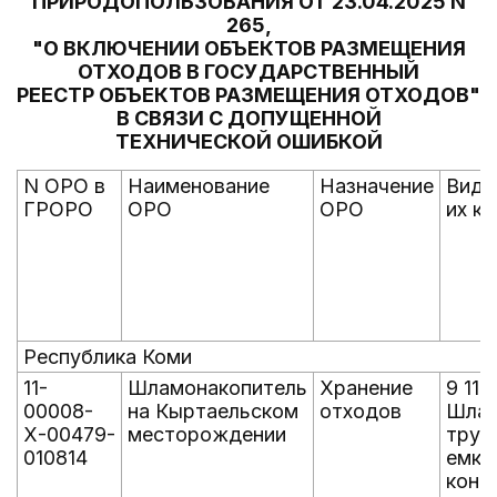
ПРИРОДОПОЛЬЗОВАНИЯ ОТ 23.04.2025 N
265,
"О ВКЛЮЧЕНИИ ОБЪЕКТОВ РАЗМЕЩЕНИЯ
ОТХОДОВ В ГОСУДАРСТВЕННЫЙ
РЕЕСТР ОБЪЕКТОВ РАЗМЕЩЕНИЯ ОТХОДОВ"
В СВЯЗИ С ДОПУЩЕННОЙ
ТЕХНИЧЕСКОЙ ОШИБКОЙ
N ОРО в
Наименование
Назначение
Виды
ГРОРО
ОРО
ОРО
их к
Республика Коми
11-
Шламонакопитель
Хранение
9 11 
00008-
на Кыртаельском
отходов
Шлам
Х-00479-
месторождении
труб
010814
емко
конт