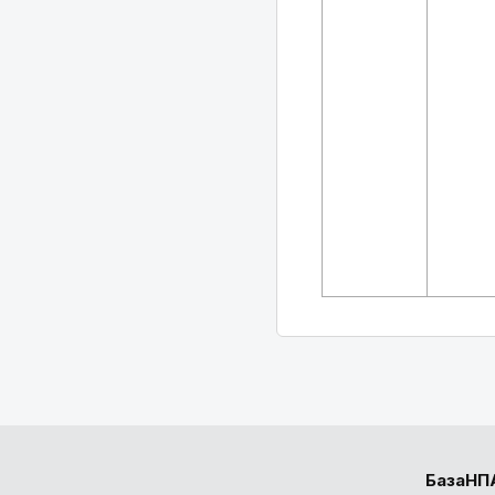
БазаНП