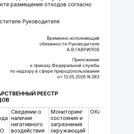
кте размещения отходов согласно
естителя Руководителя
Временно исполняющий
обязанности Руководителя
А.В.ГАВРИЛОВ
Приложение
к приказу Федеральной службы
по надзору в сфере природопользования
от 13.05.2026 N 283
АРСТВЕННЫЙ РЕЕСТР
ДОВ
Сведении о
Мониторинг
ОКАТО
Б
ода
наличии
состояния и
н
негативного
загрязнения
п
КО
воздействия
окружающей