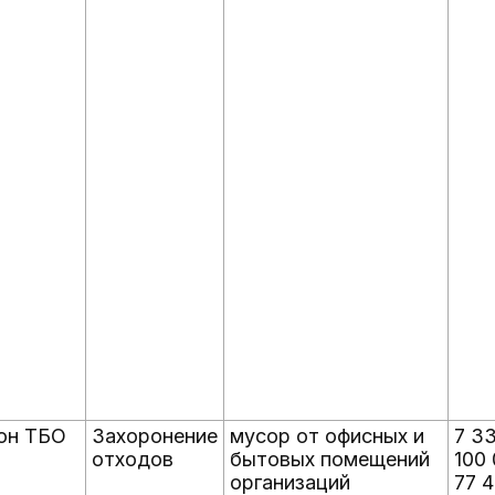
он ТБО
Захоронение
мусор от офисных и
7 3
отходов
бытовых помещений
100 
организаций
77 4