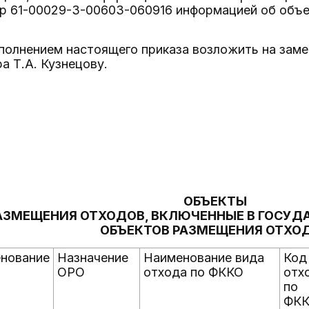
р 61-00029-З-00603-060916 информацией об объе
сполнением настоящего приказа возложить на зам
 Т.А. Кузнецову.
ОБЪЕКТЫ
АЗМЕЩЕНИЯ ОТХОДОВ, ВКЛЮЧЕННЫЕ В ГОСУД
ОБЪЕКТОВ РАЗМЕЩЕНИЯ ОТХО
нование
Назначение
Наименование вида
Код
ОРО
отхода по ФККО
отх
по
ФК