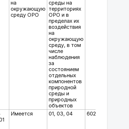
на
среды на
окружающую
территориях
среду ОРО
ОРО и в
пределах их
воздействия
на
окружающую
среду, в том
числе
наблюдения
за
состоянием
отдельных
компонентов
природной
среды и
природных
объектов
3
Имеется
01, 03, 04
60234501000
г.
01
М