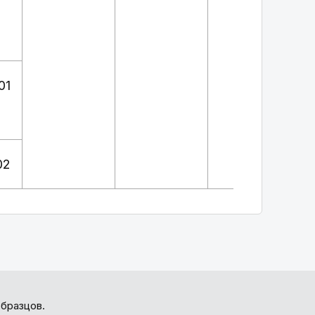
01
02
бразцов.