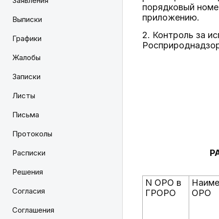
Заявления
порядковый номе
приложению.
Выписки
2. Контроль за и
Графики
Росприроднадзора
Жалобы
Записки
Листы
Письма
Протоколы
Р
Расписки
Решения
N ОРО в
Наиме
Согласия
ГРОРО
ОРО
Соглашения