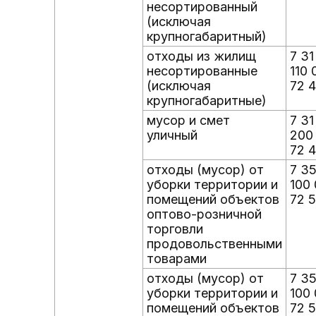
несортированный
(исключая
крупногабаритный)
отходы из жилищ
7 31
несортированные
110 
(исключая
72 4
крупногабаритные)
мусор и смет
7 31
уличный
200
72 4
отходы (мусор) от
7 3
уборки территории и
100 
помещений объектов
72 5
оптово-розничной
торговли
продовольственными
товарами
отходы (мусор) от
7 3
уборки территории и
100
помещений объектов
72 5