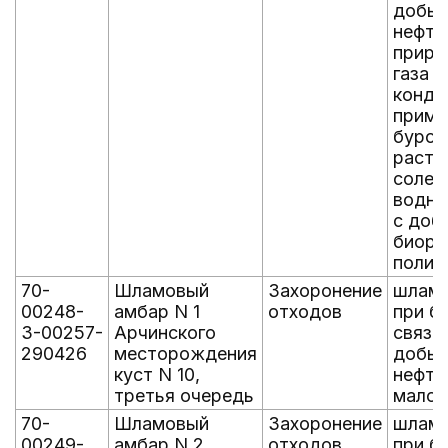
добыч
нефти
приро
газа и
конде
приме
буров
раств
солев
водно
с доб
биора
полим
70-
Шламовый
Захоронение
шламы
00248-
амбар N 1
отходов
при б
З-00257-
Арчинского
связа
290426
месторождения
добыч
куст N 10,
нефти
третья очередь
малоо
70-
Шламовый
Захоронение
шламы
00249-
амбар N 2
отходов
при б