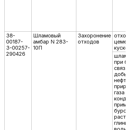
38-
Шламовый
Захоронение
отход
00187-
амбар N 283-
отходов
цемен
З-00257-
10П
куско
290426
шламы
при б
связа
добыч
нефти
приро
газа и
конде
приме
буров
раств
глини
водно