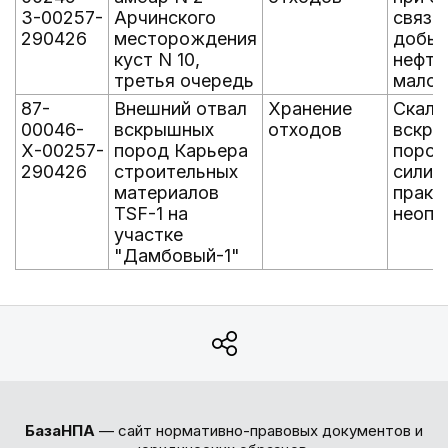
З-00257-
Арчинского
связа
290426
месторождения
добыч
куст N 10,
нефти
третья очередь
малоо
87-
Внешний отвал
Хранение
Скаль
00046-
вскрышных
отходов
вскр
Х-00257-
пород Карьера
поро
290426
строительных
силик
материалов
практ
TSF-1 на
неопа
участке
"Дамбовый-1"
БазаНПА
— сайт нормативно-правовых документов и