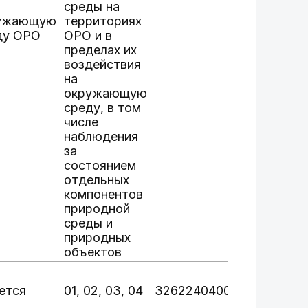
среды на
ужающую
территориях
ду ОРО
ОРО и в
пределах их
воздействия
на
окружающую
среду, в том
числе
наблюдения
за
состоянием
отдельных
компонентов
природной
среды и
природных
объектов
ется
01, 02, 03, 04
32622404000
Пос.
Большая