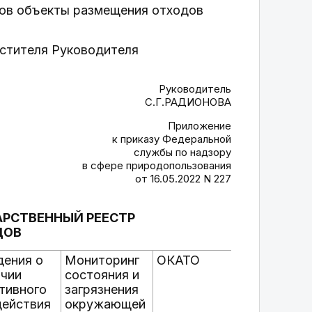
дов объекты размещения отходов
естителя Руководителя
Руководитель
С.Г.РАДИОНОВА
Приложение
к приказу Федеральной
службы по надзору
в сфере природопользования
от 16.05.2022 N 227
АРСТВЕННЫЙ РЕЕСТР
ДОВ
дения о
Мониторинг
ОКАТО
Ближайш
ичии
состояния и
населенн
тивного
загрязнения
пункт
действия
окружающей