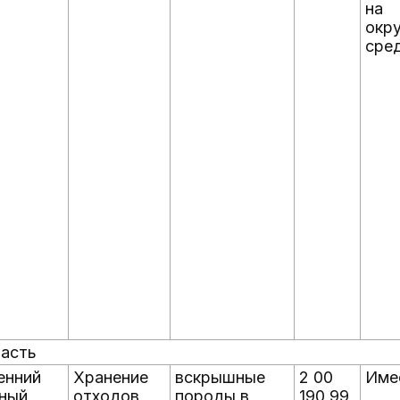
на
окр
сре
ласть
енний
Хранение
вскрышные
2 00
Име
ный
отходов
породы в
190 99