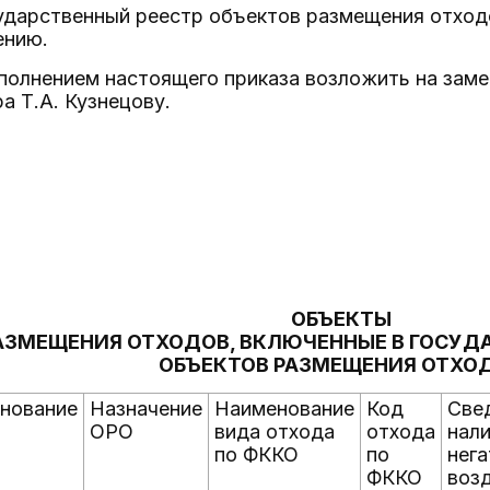
осударственный реестр объектов размещения отхо
ению.
сполнением настоящего приказа возложить на зам
 Т.А. Кузнецову.
ОБЪЕКТЫ
АЗМЕЩЕНИЯ ОТХОДОВ, ВКЛЮЧЕННЫЕ В ГОСУД
ОБЪЕКТОВ РАЗМЕЩЕНИЯ ОТХО
нование
Назначение
Наименование
Код
Све
ОРО
вида отхода
отхода
нал
по ФККО
по
нега
ФККО
воз