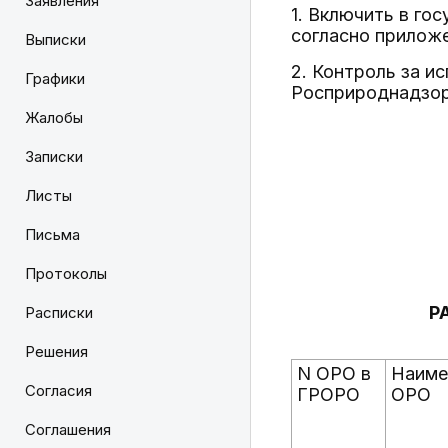
Заявления
1. Включить в г
согласно прилож
Выписки
2. Контроль за и
Графики
Росприроднадзора
Жалобы
Записки
Листы
Письма
Протоколы
Р
Расписки
Решения
N ОРО в
Наиме
Согласия
ГРОРО
ОРО
Соглашения