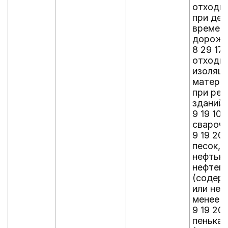
отходы
при де
времен
дорожн
8 29 171 
отходы 
изоляц
материа
при рем
зданий 
9 19 10
свароч
9 19 201
песок, 
нефтью
нефтеп
(содер
или не
менее 
9 19 20
пенька 