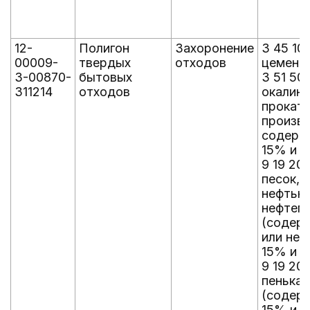
12-
Полигон
Захоронение
3 45 10
00009-
твердых
отходов
цемент
З-00870-
бытовых
3 51 501
311214
отходов
окалина
прокатн
произво
содерж
15% и б
9 19 201
песок, 
нефтью
нефтеп
(содер
или не
15% и б
9 19 203
пенька 
(содер
15% и б