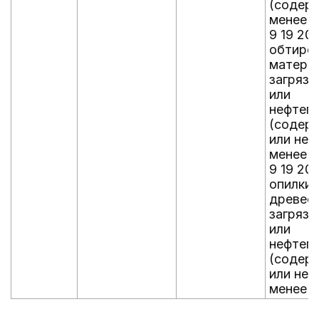
(содер
менее 
9 19 20
обтиро
материа
загряз
или
нефтеп
(содер
или не
менее 
9 19 20
опилки 
древес
загряз
или
нефтеп
(содер
или не
менее 