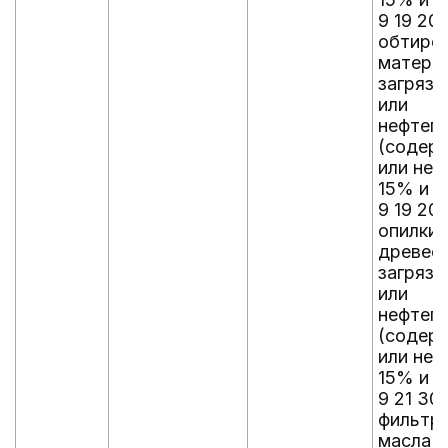
9 19 204
обтиро
материа
загряз
или
нефтеп
(содер
или не
15% и б
9 19 205
опилки 
древес
загряз
или
нефтеп
(содер
или не
15% и б
9 21 302
фильтр
масла