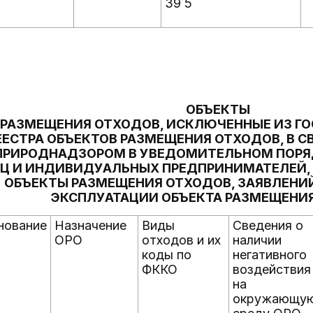
39 5
ОБЪЕКТЫ
РАЗМЕЩЕНИЯ ОТХОДОВ, ИСКЛЮЧЕННЫЕ ИЗ Г
ЕЕСТРА ОБЪЕКТОВ РАЗМЕЩЕНИЯ ОТХОДОВ, В С
ПРИРОДНАДЗОРОМ В УВЕДОМИТЕЛЬНОМ ПОРЯ
Ц И ИНДИВИДУАЛЬНЫХ ПРЕДПРИНИМАТЕЛЕЙ
ОБЪЕКТЫ РАЗМЕЩЕНИЯ ОТХОДОВ, ЗАЯВЛЕНИ
ЭКСПЛУАТАЦИИ ОБЪЕКТА РАЗМЕЩЕНИ
нование
Назначение
Виды
Сведения о
ОРО
отходов и их
наличии
коды по
негативного
ФККО
воздействия
на
окружающу