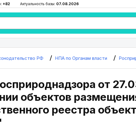
ю:
+82
Актуальность базы:
07.08.2026
конодательство РФ
НПА по Органам власти
Роспри
осприроднадзора от 27.0
нии объектов размещения
ственного реестра объек
"