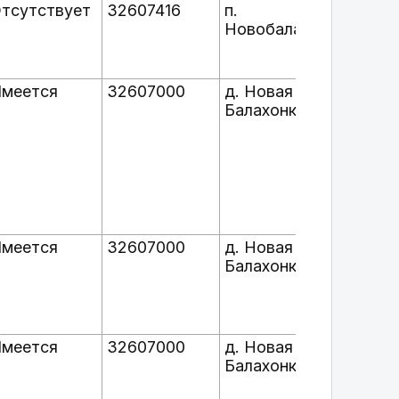
тсутствует
32607416
п.
ОАО
Новобалахонка
"Черн
65242
Бере
меется
32607000
д. Новая
ОАО
Балахонка
"Черн
Кеме
облас
г. Бе
меется
32607000
д. Новая
ОАО
Балахонка
"Черн
Кеме
облас
г. Бе
меется
32607000
д. Новая
ОАО
Балахонка
"Черн
Кеме