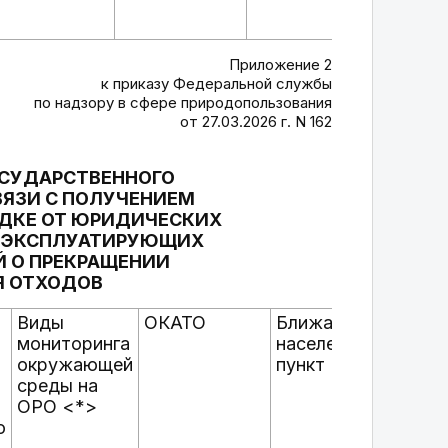
облас
г. Бе
Приложение 2
к приказу Федеральной службы
по надзору в сфере природопользования
от 27.03.2026 г. N 162
ОСУДАРСТВЕННОГО
ВЯЗИ С ПОЛУЧЕНИЕМ
ДКЕ ОТ ЮРИДИЧЕСКИХ
, ЭКСПЛУАТИРУЮЩИХ
Й О ПРЕКРАЩЕНИИ
Я ОТХОДОВ
Виды
ОКАТО
Ближайший
Наиме
мониторинга
населенный
экспл
окружающей
пункт
орган
среды на
ОРО <*>
ю