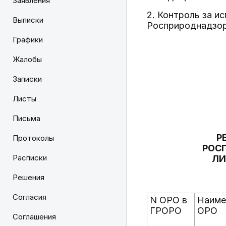
Заявления
2. Контроль за и
Выписки
Росприроднадзора
Графики
Жалобы
Записки
Листы
Письма
Р
Протоколы
РОС
Расписки
ЛИ
Решения
Согласия
N ОРО в
Наиме
ГРОРО
ОРО
Соглашения