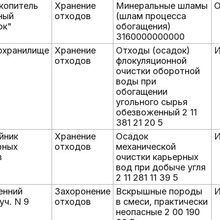
копитель
Хранение
Минеральные шламы
О
ный
отходов
(шлам процесса
ок"
обогащения)
3160000000000
хранилище
Хранение
Отходы (осадок)
И
отходов
флокуляционной
очистки оборотной
воды при
обогащении
угольного сырья
обезвоженный 2 11
381 21 20 5
йник
Хранение
Осадок
И
рных
отходов
механической
в
очистки карьерных
вод при добыче угля
2 11 281 11 39 5
енний
Захоронение
Вскрышные породы
И
уч. N 9
отходов
в смеси, практически
неопасные 2 00 190