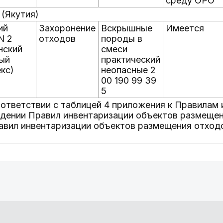
среду ОРО
 (Якутия)
ий
Захоронение
Вскрышные
Имеется
N 2
отходов
породы в
нский
смеси
ый
практический
кс)
неопасные 2
00 190 99 39
5
оответствии с таблицей 4 приложения к Правила
дении Правил инвентаризации объектов размещени
вил инвентаризации объектов размещения отходо