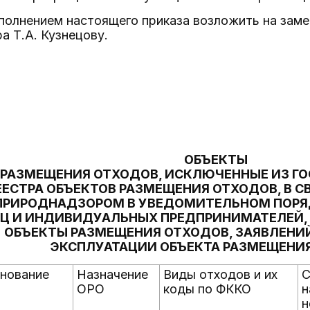
сполнением настоящего приказа возложить на зам
 Т.А. Кузнецову.
ОБЪЕКТЫ
РАЗМЕЩЕНИЯ ОТХОДОВ, ИСКЛЮЧЕННЫЕ ИЗ Г
ЕЕСТРА ОБЪЕКТОВ РАЗМЕЩЕНИЯ ОТХОДОВ, В С
ПРИРОДНАДЗОРОМ В УВЕДОМИТЕЛЬНОМ ПОРЯ
Ц И ИНДИВИДУАЛЬНЫХ ПРЕДПРИНИМАТЕЛЕЙ
ОБЪЕКТЫ РАЗМЕЩЕНИЯ ОТХОДОВ, ЗАЯВЛЕНИ
ЭКСПЛУАТАЦИИ ОБЪЕКТА РАЗМЕЩЕНИ
нование
Назначение
Виды отходов и их
С
ОРО
коды по ФККО
н
н