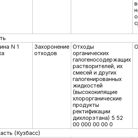
в
н
с
ть
ина N 1
Захоронение
Отходы
О
ка
отходов
органических
галогеносодержащих
растворителей, их
смесей и других
галогенированных
жидкостей
(высококипящие
хлорорганические
продукты
ректификации
дихлорэтана) 5 52
00 000 00 00 0
асть (Кузбасс)