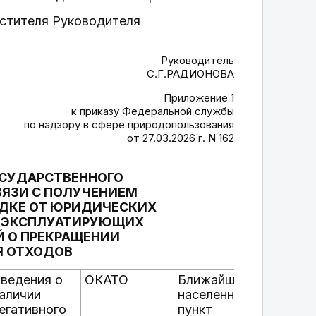
естителя Руководителя
Руководитель
С.Г.РАДИОНОВА
Приложение 1
к приказу Федеральной службы
по надзору в сфере природопользования
от 27.03.2026 г. N 162
ОСУДАРСТВЕННОГО
ВЯЗИ С ПОЛУЧЕНИЕМ
ДКЕ ОТ ЮРИДИЧЕСКИХ
, ЭКСПЛУАТИРУЮЩИХ
Й О ПРЕКРАЩЕНИИ
Я ОТХОДОВ
ведения о
ОКАТО
Ближайший
Наим
аличии
населенный
мест
егативного
пункт
юрид