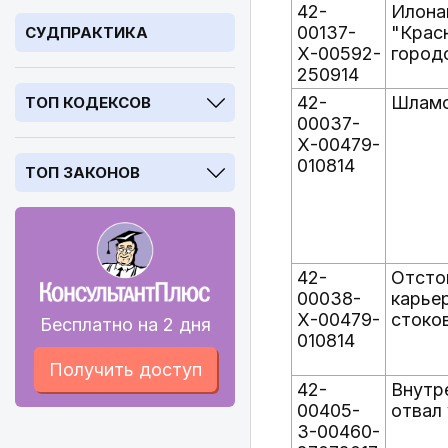
42-
Илона
00137-
"Крас
СУДПРАКТИКА
Х-00592-
город
250914
42-
Шламо
ТОП КОДЕКСОВ
00037-
Х-00479-
010814
ТОП ЗАКОНОВ
42-
Отсто
00038-
карье
Х-00479-
стоко
Бесплатно на 2 дня
010814
Получить доступ
42-
Внутр
00405-
отвал 
З-00460-