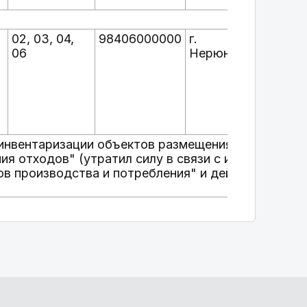
02, 03, 04,
98406000000
г.
ООО
06
Нерюнгри
"Эльга
м инвентаризации объектов размещения отходов, 
я отходов" (утратил силу в связи с изданием при
в производства и потребления" и действовал на 