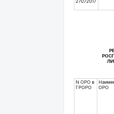
27072017
Р
РОС
ЛИ
N ОРО в
Наиме
ГРОРО
ОРО