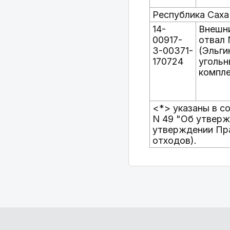
Республика Саха
14-
Внешн
00917-
отвал 
З-00371-
(Эльги
170724
угольн
компле
<*> указаны в с
N 49 "Об утверж
утверждении Пра
отходов).