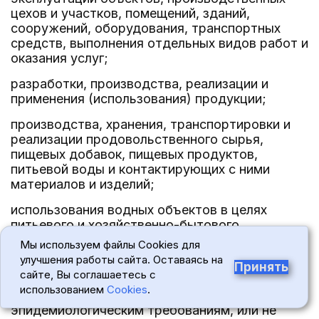
цехов и участков, помещений, зданий,
сооружений, оборудования, транспортных
средств, выполнения отдельных видов работ и
оказания услуг;
разработки, производства, реализации и
применения (использования) продукции;
производства, хранения, транспортировки и
реализации продовольственного сырья,
пищевых добавок, пищевых продуктов,
питьевой воды и контактирующих с ними
материалов и изделий;
использования водных объектов в целях
питьевого и хозяйственно-бытового
водоснабжения, а также в лечебных,
Мы используем файлы Cookies для
оздоровительных и рекреационных целях;
улучшения работы сайта. Оставаясь на
Принять
сайте, Вы соглашаетесь с
ввоза на территорию Российской Федерации
использованием
Cookies
.
продукции, не соответствующей санитарно-
эпидемиологическим требованиям, или не