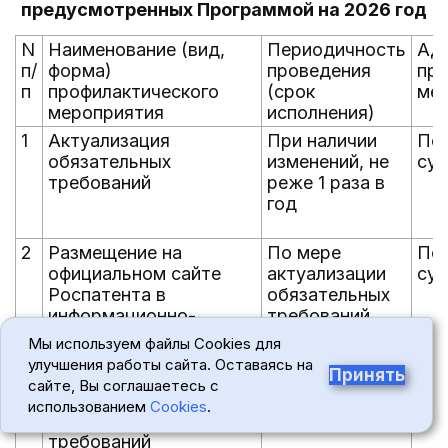
предусмотренных Программой на 2026 год
N
Наименование (вид,
Периодичность
Ад
п/
форма)
проведения
про
п
профилактического
(срок
ме
мероприятия
исполнения)
1
Актуализация
При наличии
По
обязательных
изменений, не
су
требований
реже 1 раза в
год
2
Размещение на
По мере
По
официальном сайте
актуализации
су
Роспатента в
обязательных
информационно-
требований
телекоммуникационной
Мы используем файлы Cookies для
сети "Интернет"
улучшения работы сайта. Оставаясь на
Принять
актуализированных
сайте, Вы соглашаетесь с
перечней
использованием
Cookies
.
обязательных
требований