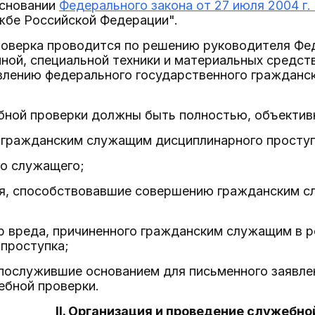
основании
Федерального закона от 27 июля 2004 г.
жбе Российской Федерации".
роверка проводится по решению руководителя Фед
ной, специальной техники и материальных средств
влению федерального государственного гражданск
ебной проверки должны быть полностью, объектив
 гражданским служащим дисциплинарного проступ
го служащего;
ия, способствовавшие совершению гражданским 
р вреда, причиненного гражданским служащим в 
проступка;
 послужившие основанием для письменного заявле
ебной проверки.
II. Организация и проведение служебно