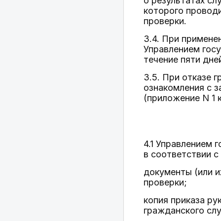
о результатах сл
которого провод
проверки.
3.4. При примене
Управлением гос
течение пяти дне
3.5. При отказе 
ознакомления с з
(приложение N 1
4.1 Управлением
в соответствии с
документы (или и
проверки;
копия приказа ру
гражданского сл