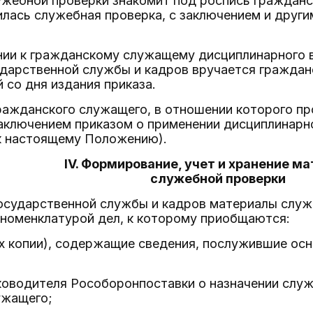
ужебной проверки знакомит под роспись гражданс
илась служебная проверка, с заключением и друг
нии к гражданскому служащему дисциплинарного в
ударственной службы и кадров вручается гражда
й со дня издания приказа.
гражданского служащего, в отношении которого п
аключением приказом о применении дисциплинарно
 к настоящему Положению).
IV. Формирование, учет и хранение м
служебной проверки
 государственной службы и кадров материалы слу
 номенклатурой дел, к которому приобщаются:
х копии), содержащие сведения, послужившие ос
ководителя Рособоронпоставки о назначении служ
ужащего;