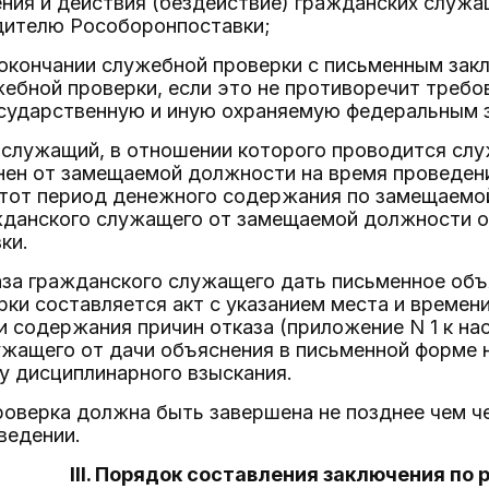
ния и действия (бездействие) гражданских служ
дителю Рособоронпоставки;
 окончании служебной проверки с письменным зак
ебной проверки, если это не противоречит требо
сударственную и иную охраняемую федеральным з
 служащий, в отношении которого проводится сл
нен от замещаемой должности на время проведен
этот период денежного содержания по замещаемо
жданского служащего от замещаемой должности 
ки.
каза гражданского служащего дать письменное об
ки составляется акт с указанием места и времени
и содержания причин отказа (приложение N 1 к н
жащего от дачи объяснения в письменной форме 
у дисциплинарного взыскания.
роверка должна быть завершена не позднее чем ч
ведении.
III. Порядок составления заключения по