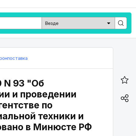
ронпоставка
0 N 93 "Об
ии и проведении
гентстве по
иальной техники и
овано в Минюсте РФ