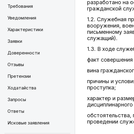
разработано на 
Требования
гражданской слу
Уведомления
1.2. Служебная п
вооружения, воен
Характеристики
письменному зая
служащий).
Заявки
1.3. В ходе служ
Доверенности
факт совершения
Отзывы
вина гражданско
Претензии
причины и услов
проступка;
Ходатайства
характер и разме
Запросы
дисциплинарного 
Ответы
обстоятельства,
проведении служ
Исковые заявления