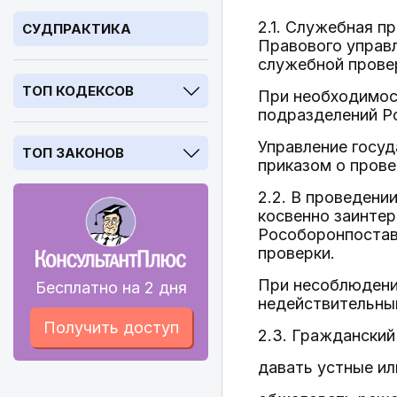
2.1. Служебная п
СУДПРАКТИКА
Правового управ
служебной прове
ТОП КОДЕКСОВ
При необходимос
подразделений Р
Управление госу
ТОП ЗАКОНОВ
приказом о прове
2.2. В проведени
косвенно заинтер
Рособоронпоставк
проверки.
При несоблюдени
Бесплатно на 2 дня
недействительны
Получить доступ
2.3. Гражданский
давать устные ил