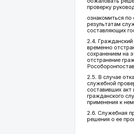
обжаловать реше
проверку руково
ознакомиться по
результатам служ
составляющих го
2.4. Гражданский
временно отстра
сохранением на 
отстранение гра
Рособоронпостав
2.5. В случае от
служебной провер
составивших акт 
гражданского слу
применения к нем
2.6. Служебная п
решения о ее про