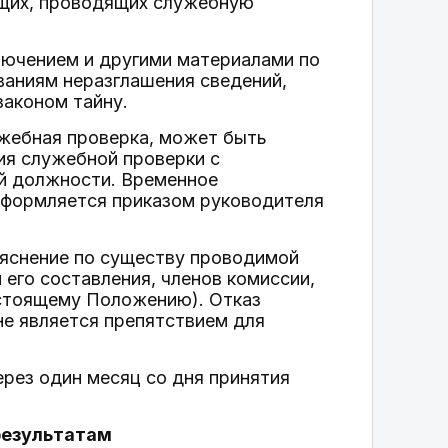
ащих, проводящих служебную
лючением и другими материалами по
ваниям неразглашения сведений,
аконом тайну.
ужебная проверка, может быть
ия служебной проверки с
й должности. Временное
оформляется приказом руководителя
ъяснение по существу проводимой
 его составления, членов комиссии,
астоящему Положению). Отказ
не является препятствием для
ерез один месяц со дня принятия
 результатам