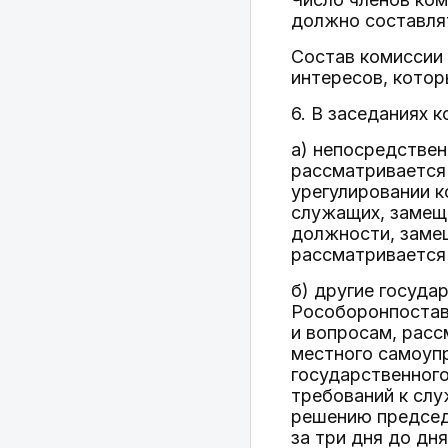
должно составлят
Состав комиссии
интересов, котор
6. В заседаниях 
а) непосредствен
рассматривается 
урегулировании к
служащих, замещ
должности, заме
рассматривается
б) другие госуд
Рособоронпостав
и вопросам, расс
местного самоупр
государственног
требований к слу
решению председ
за три дня до дн