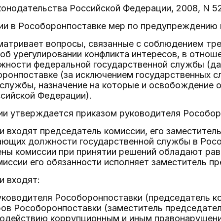
онодательства Российской Федерации, 2008, N 52 (ч
нии в Рособоронпоставке мер по предупреждению 
сматривает вопросы, связанные с соблюдением тр
 об урегулировании конфликта интересов, в отно
ности федеральной государственной службы (да
оронпоставке (за исключением государственных
 службы, назначение на которые и освобождение 
сийской Федерации).
сии утверждается приказом руководителя Рособор
и входят председатель комиссии, его заместитель
ающих должности государственной службы в Росо
ены комиссии при принятии решений обладают рав
иссии его обязанности исполняет заместитель пр
и входят:
уководителя Рособоронпоставки (председатель ко
ров Рособоронпоставки (заместитель председател
водействию коррупционным и иным правонарушени