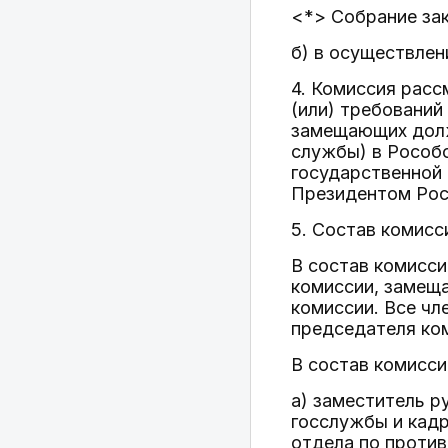
<*> Собрание зак
б) в осуществле
4. Комиссия рас
(или) требований
замещающих долж
службы) в Рособ
государственной
Президентом Рос
5. Состав комис
В состав комисси
комиссии, замещ
комиссии. Все чл
председателя ком
В состав комисси
а) заместитель р
госслужбы и кад
отдела по проти