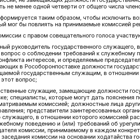
ь не менее одной четверти от общего числа член
 формируется таким образом, чтобы исключить в
ый мог бы повлиять на принимаемые комиссией ре
комиссии с правом совещательного голоса участву
ный руководитель государственного служащего, 
вопрос о соблюдении требований к служебному п
онфликта интересов, и определяемые председате
ающих в Рособоронпоставке должности государс
щаемой государственным служащим, в отношении 
 этот вопрос;
арственные служащие, замещающие должности гос
ке; специалисты, которые могут дать пояснения 
матриваемым комиссией; должностные лица други
авления; представители заинтересованных орган
о служащего, в отношении которого комиссией ра
жебному поведению и (или) требований об урегули
ателя комиссии, принимаемому в каждом конкрет
я заседания комиссии на основании ходатайства г