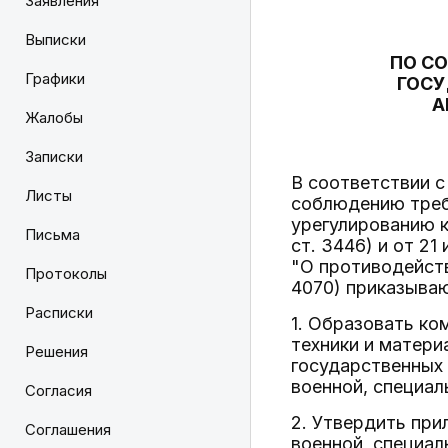
Заявления
Выписки
ПО С
Графики
ГОСУ
А
Жалобы
Записки
В соответствии 
Листы
соблюдению треб
урегулированию к
Письма
ст. 3446) и от 2
"О противодейств
Протоколы
4070) приказыва
Расписки
1. Образовать ко
техники и матер
Решения
государственных
военной, специал
Согласия
2. Утвердить при
Соглашения
военной, специал