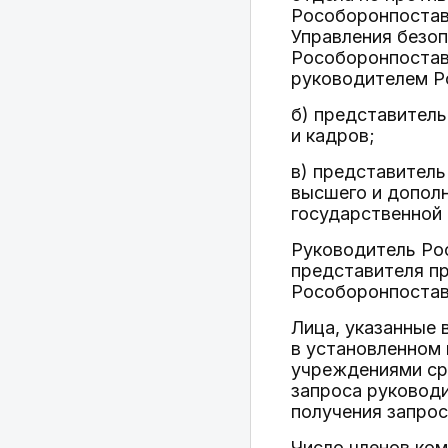
Рособоронпостав
Управления безо
Рособоронпостав
руководителем Р
б) представител
и кадров;
в) представитель
высшего и дополн
государственной
Руководитель Ро
представителя п
Рособоронпостав
Лица, указанные 
в установленном
учреждениями сре
запроса руководи
получения запрос
Число членов ко