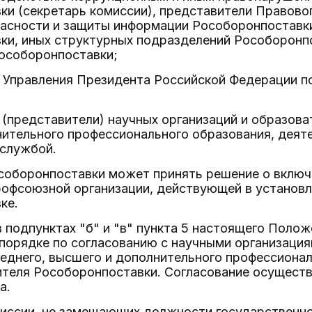
ки (секретарь комиссии), представители Правово
пасности и защиты информации Рособоронпоставки
ки, иных структурных подразделений Рособоронп
особоронпоставки;
ь Управления Президента Российской Федерации п
 (представители) научных организаций и образов
ительного профессионального образования, деяте
 службой.
соборонпоставки может принять решение о включе
рофсоюзной организации, действующей в установл
ке.
в подпунктах "б" и "в" пункта 5 настоящего Поло
 порядке по согласованию с научными организаци
днего, высшего и дополнительного профессионал
теля Рособоронпоставки. Согласование осуществл
а.
миссии, не замещающих должности государственн