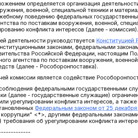
ложением определяется организация деятельности
ружения, военной, специальной техники и матери
ужебному поведению федеральных государственны
нтства по поставкам вооружения, военной, специ
ированию конфликта интересов (далее - комиссия)
оей деятельности руководствуется
Конституцией 
нституционными законами, федеральными законам
вительства Российской Федерации, настоящим По
ого агентства по поставкам вооружения, военной,
дств (далее - Рособоронпоставка).
чей комиссии является содействие Рособоронпост
и соблюдения федеральными государственными сл
и (далее - государственные служащие) ограничен
ли урегулировании конфликта интересов, а также
становленных
Федеральным законом от 25 декабря 
коррупции" <*>, другими федеральными законами
) требования об урегулировании конфликта интере
-------------