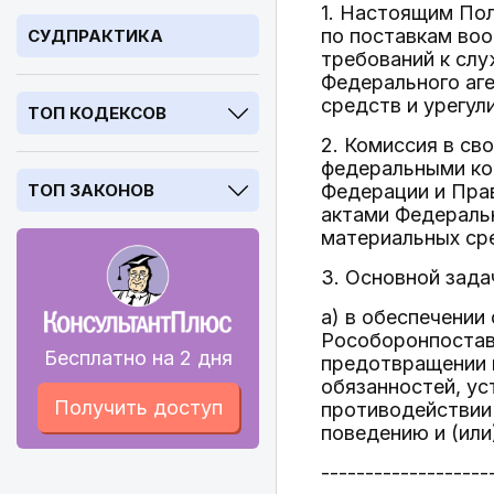
1. Настоящим По
по поставкам воо
СУДПРАКТИКА
требований к сл
Федерального аге
средств и урегул
ТОП КОДЕКСОВ
2. Комиссия в св
федеральными ко
ТОП ЗАКОНОВ
Федерации и Пра
актами Федеральн
материальных сре
3. Основной зада
а) в обеспечени
Рособоронпоставк
Бесплатно на 2 дня
предотвращении и
обязанностей, у
Получить доступ
противодействии 
поведению и (или
-------------------