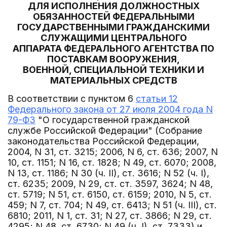
ДЛЯ ИСПОЛНЕНИЯ ДОЛЖНОСТНЫХ
ОБЯЗАННОСТЕЙ ФЕДЕРАЛЬНЫМИ
ГОСУДАРСТВЕННЫМИ ГРАЖДАНСКИМИ
СЛУЖАЩИМИ ЦЕНТРАЛЬНОГО
АППАРАТА ФЕДЕРАЛЬНОГО АГЕНТСТВА ПО
ПОСТАВКАМ ВООРУЖЕНИЯ,
ВОЕННОЙ, СПЕЦИАЛЬНОЙ ТЕХНИКИ И
МАТЕРИАЛЬНЫХ СРЕДСТВ
В соответствии с пунктом 6
статьи 12
Федерального закона от 27 июля 2004 года N
79-ФЗ
"О государственной гражданской
службе Российской Федерации" (Собрание
законодательства Российской Федерации,
2004, N 31, ст. 3215; 2006, N 6, ст. 636; 2007, N
10, ст. 1151; N 16, ст. 1828; N 49, ст. 6070; 2008,
N 13, ст. 1186; N 30 (ч. II), ст. 3616; N 52 (ч. I),
ст. 6235; 2009, N 29, ст. ст. 3597, 3624; N 48,
ст. 5719; N 51, ст. 6150, ст. 6159; 2010, N 5, ст.
459; N 7, ст. 704; N 49, ст. 6413; N 51 (ч. III), ст.
6810; 2011, N 1, ст. 31; N 27, ст. 3866; N 29, ст.
4295; N 48, ст. 6730; N 49 (ч. I), ст. 7333) и