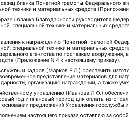
образец бланка Почетной грамоты Федерального аг
ьной техники и материальных средств (Приложение
образец бланка Благодарности руководителя Федер
ной, специальной техники и материальных средст
тавления к награждению Почетной грамотой Федер
ной, специальной техники и материальных средст
ерального агентства по поставкам вооружения, в
дств (Приложение N 4 к настоящему приказу).
сслужбы и кадров (Марков Е.Л.) обеспечить изгот
своевременное представление материалов для наг
дарности, организацию награждений, а также уче
яйственному управлению (Иванова Л.Ф.) обеспечи
овый год и плановый период для оплаты изготовл
 основании предложений Управления госслужбы и
сполнением настоящего приказа оставляю за собой