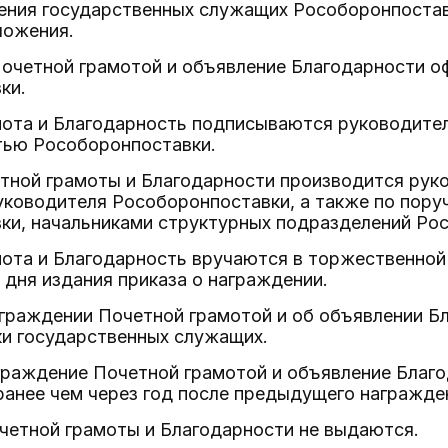
ения государственных служащих Рособоронпоставки
ложения.
Почетной грамотой и объявление Благодарности 
ки.
амота и Благодарность подписываются руководите
тью Рособоронпоставки.
етной грамоты и Благодарности производится ру
уководителя Рособоронпоставки, а также по пору
ки, начальниками структурных подразделений Ро
мота и Благодарность вручаются в торжественной 
 дня издания приказа о награждении.
аграждении Почетной грамотой и об объявлении Б
ки государственных служащих.
граждение Почетной грамотой и объявление Благо
ранее чем через год после предыдущего награжде
четной грамоты и Благодарности не выдаются.