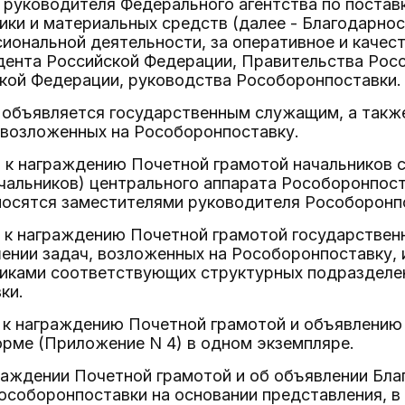
 руководителя Федерального агентства по постав
ики и материальных средств (далее - Благодарно
сиональной деятельности, за оперативное и качес
дента Российской Федерации, Правительства Рос
кой Федерации, руководства Рособоронпоставки.
ь объявляется государственным служащим, а такж
 возложенных на Рособоронпоставку.
я к награждению Почетной грамотой начальников 
чальников) центрального аппарата Рособоронпос
носятся заместителями руководителя Рособоронп
 к награждению Почетной грамотой государственн
ении задач, возложенных на Рособоронпоставку,
никами соответствующих структурных подразделе
ки.
я к награждению Почетной грамотой и объявлени
рме (Приложение N 4) в одном экземпляре.
раждении Почетной грамотой и об объявлении Бл
особоронпоставки на основании представления, 