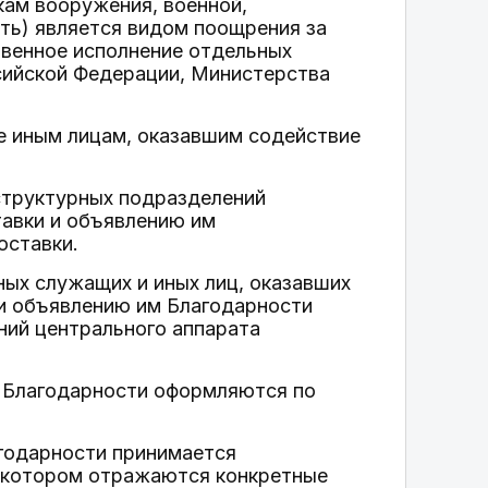
кам вооружения, военной,
сть) является видом поощрения за
твенное исполнение отдельных
сийской Федерации, Министерства
е иным лицам, оказавшим содействие
структурных подразделений
тавки и объявлению им
оставки.
ых служащих и иных лиц, оказавших
 и объявлению им Благодарности
ний центрального аппарата
ю Благодарности оформляются по
агодарности принимается
в котором отражаются конкретные