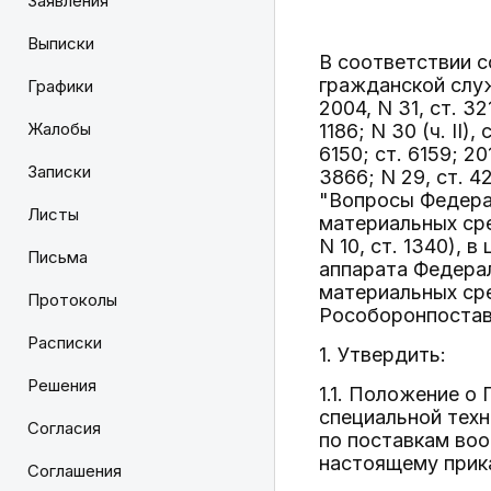
Заявления
Выписки
В соответствии 
гражданской слу
Графики
2004, N 31, ст. 321
Жалобы
1186; N 30 (ч. II),
6150; ст. 6159; 201
Записки
3866; N 29, ст. 4
"Вопросы Федерал
Листы
материальных сре
N 10, ст. 1340),
Письма
аппарата Федерал
материальных сре
Протоколы
Рособоронпостав
Расписки
1. Утвердить:
Решения
1.1. Положение о
специальной техн
Согласия
по поставкам воо
настоящему прика
Соглашения