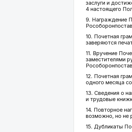
заслуги и достиж
4 настоящего По
9. Награждение 
Рособоронпостав
10. Почетная гр
заверяются печа
11. Вручение Поч
заместителями р
Рособоронпостав
12. Почетная гра
одного месяца со
13. Сведения о н
и трудовые книж
14. Повторное на
возможно, но не 
15. Дубликаты По