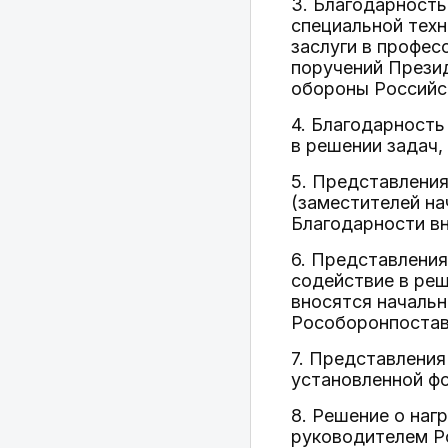
3. Благодарность
специальной техн
заслуги в профес
поручений Прези
обороны Российс
4. Благодарност
в решении задач,
5. Представлени
(заместителей на
Благодарности в
6. Представления
содействие в реш
вносятся началь
Рособоронпостав
7. Представлени
установленной фо
8. Решение о наг
руководителем Р