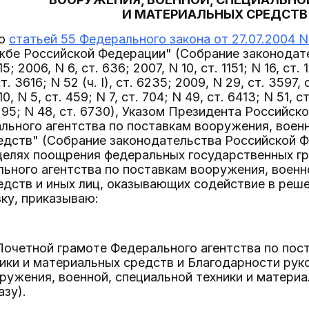
И МАТЕРИАЛЬНЫХ СРЕДСТВ
со
статьей 55 Федерального закона от 27.07.2004 
жбе Российской Федерации" (Собрание законодат
5; 2006, N 6, ст. 636; 2007, N 10, ст. 1151; N 16, ст.
 ст. 3616; N 52 (ч. I), ст. 6235; 2009, N 29, ст. 3597, 
0, N 5, ст. 459; N 7, ст. 704; N 49, ст. 6413; N 51, ст.
295; N 48, ст. 6730), Указом Президента Российск
ьного агентства по поставкам вооружения, военн
дств" (Собрание законодательства Российской Фед
 в целях поощрения федеральных государственных 
ьного агентства по поставкам вооружения, военно
дств и иных лиц, оказывающих содействие в реше
ку, приказываю:
 Почетной грамоте Федерального агентства по пос
ики и материальных средств и Благодарности рук
ружения, военной, специальной техники и материа
зу).