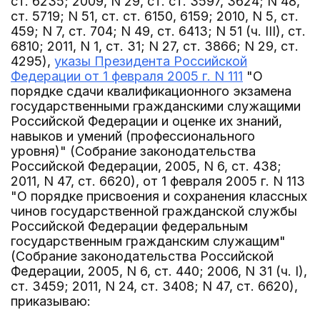
ст. 6235; 2009, N 29, ст. ст. 3597, 3624; N 48,
ст. 5719; N 51, ст. ст. 6150, 6159; 2010, N 5, ст.
459; N 7, ст. 704; N 49, ст. 6413; N 51 (ч. III), ст.
6810; 2011, N 1, ст. 31; N 27, ст. 3866; N 29, ст.
4295),
указы Президента Российской
Федерации от 1 февраля 2005 г. N 111
"О
порядке сдачи квалификационного экзамена
государственными гражданскими служащими
Российской Федерации и оценке их знаний,
навыков и умений (профессионального
уровня)" (Собрание законодательства
Российской Федерации, 2005, N 6, ст. 438;
2011, N 47, ст. 6620), от 1 февраля 2005 г. N 113
"О порядке присвоения и сохранения классных
чинов государственной гражданской службы
Российской Федерации федеральным
государственным гражданским служащим"
(Собрание законодательства Российской
Федерации, 2005, N 6, ст. 440; 2006, N 31 (ч. I),
ст. 3459; 2011, N 24, ст. 3408; N 47, ст. 6620),
приказываю: