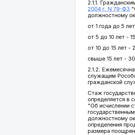
2.1.1. Гражданск
2004 г. N 79-ФЗ
"
должностному окл
от 1 года до 5 ле
от 5 до 10 лет - 
от 10 до 15 лет -
свыше 15 лет - 3
2.1.2. Ежемесячн
служащим Рособо
гражданской служ
Стаж государстве
определяется в 
"Об исчислении 
государственным
должностному окл
определения прод
размера поощрен