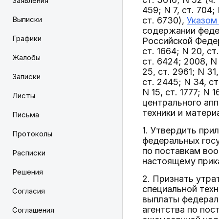
Заявления
459; N 7, ст. 704; 
Выписки
ст. 6730),
Указом
содержании феде
Графики
Российской Федерац
ст. 1664; N 20, ст
Жалобы
ст. 6424; 2008, N 
25, ст. 2961; N 31,
Записки
ст. 2445; N 34, ст.
N 15, ст. 1777; N
Листы
центрального апп
техники и матери
Письма
1. Утвердить при
Протоколы
федеральных гос
по поставкам воо
Расписки
настоящему прика
Решения
2. Признать утра
специальной техн
Согласия
выплаты федерал
агентства по пос
Соглашения