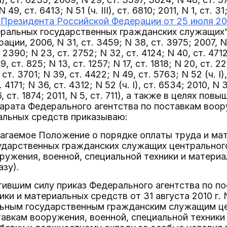
N 49, ст. 6413; N 51 (ч. III), ст. 6810; 2011, N 1, ст. 
 Президента Российской Федерации от 25 июля 200
ральных государственных гражданских служащих"
ии, 2006, N 31, ст. 3459; N 38, ст. 3975; 2007, N 1 (
. 2390; N 23, ст. 2752; N 32, ст. 4124; N 40, ст. 471
9, ст. 825; N 13, ст. 1257; N 17, ст. 1818; N 20, ст. 2
 ст. 3701; N 39, ст. 4422; N 49, ст. 5763; N 52 (ч. I)
 4171; N 36, ст. 4312; N 52 (ч. I), ст. 6534; 2010, N 3,
 16, ст. 1874; 2011, N 5, ст. 711), а также в целях 
арата Федерального агентства по поставкам воор
альных средств приказываю:
лагаемое Положение о порядке оплаты труда и ма
ударственных гражданских служащих центрального
ружения, военной, специальной техники и матери
зу).
тившим силу приказ Федерального агентства по п
ики и материальных средств от 31 августа 2010 г.
ьным государственным гражданским служащим це
тавкам вооружения, военной, специальной техники