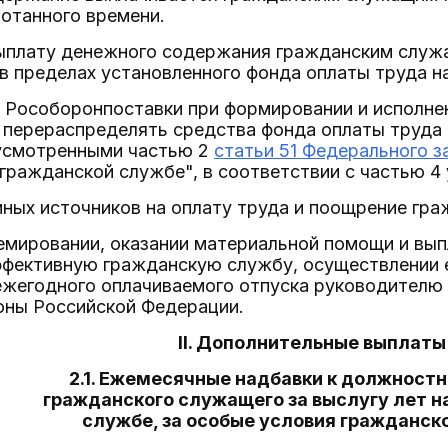
отанного времени.
 выплату денежного содержания гражданским слу
 пределах установленного фонда оплаты труда на
ь Рособоронпоставки при формировании и исполне
 перераспределять средства фонда оплаты труда
усмотренными частью 2
статьи 51 Федерального з
гражданской службе", в соответствии с частью 4 
 иных источников на оплату труда и поощрение гр
ремировании, оказании материальной помощи и вы
ффективную гражданскую службу, осуществлении 
ежегодного оплачиваемого отпуска руководителю
ны Российской Федерации.
II. Дополнительные выплаты
2.1. Ежемесячные надбавки к должност
гражданского служащего за выслугу лет н
службе, за особые условия гражданск