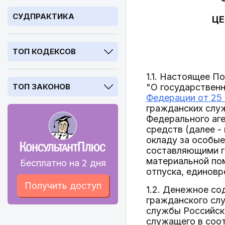
СУДПРАКТИКА
ЦЕ
ТОП КОДЕКСОВ
1.1. Настоящее П
ТОП ЗАКОНОВ
"О государствен
Федерации от 25 
гражданских слу
Федерального аге
средств (далее 
окладу за особые
составляющими г
материальной по
Бесплатно на 2 дня
отпуска, единов
Получить доступ
1.2. Денежное с
гражданского сл
службы Российско
служащего в соо