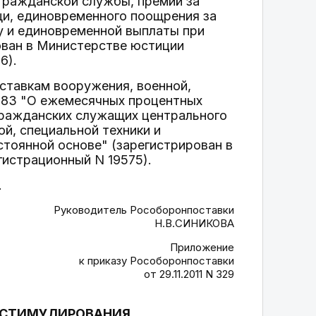
гражданской службы, премий за
и, единовременного поощрения за
 и единовременной выплаты при
ован в Министерстве юстиции
6).
оставкам вооружения, военной,
N 83 "О ежемесячных процентных
гражданских служащих центрального
й, специальной техники и
стоянной основе" (зарегистрирован в
гистрационный N 19575).
.
Руководитель Рособоронпоставки
Н.В.СИНИКОВА
Приложение
к приказу Рособоронпоставки
от 29.11.2011 N 329
О СТИМУЛИРОВАНИЯ