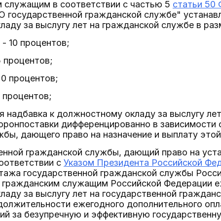
им служащим в соответствии с частью 5
статьи 50 
О государственной гражданской службе" устанав
аду за выслугу лет на гражданской службе в раз
т - 10 процентов;
15 процентов;
 20 процентов;
0 процентов;
ая надбавка к должностному окладу за выслугу ле
ронпоставки дифференцированно в зависимости 
бы, дающего право на назначение и выплату этой
нной гражданской службы, дающий право на устан
соответствии с
Указом Президента Российской Феде
стажа государственной гражданской службы Росс
 гражданским служащим Российской Федерации е
аду за выслугу лет на государственной граждан
олжительности ежегодного дополнительного опла
ий за безупречную и эффективную государственн