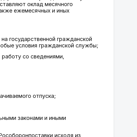
оставляют оклад месячного
также ежемесячных и иных
т на государственной гражданской
собые условия гражданской службы;
 работу со сведениями,
лачиваемого отпуска;
ьными законами и иными
Рособоронпоставки исходя из