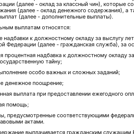
ации (далее - оклад за классный чин), которые с
ания (далее - оклад денежного содержания), а 
ыплат (далее - дополнительные выплаты).
льным выплатам относятся:
ые надбавки к должностному окладу за выслугу ле
й Федерации (далее - гражданская служба), за о
ая процентная надбавка к должностному окладу за
осударственную тайну;
 выполнение особо важных и сложных заданий;
ое денежное поощрение;
енная выплата при предоставлении ежегодного оп
ная помощь;
латы, предусмотренные соответствующими федерал
авовыми актами.
одержание выплачивается гражданским служащим 