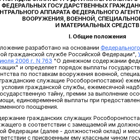
ФЕДЕРАЛЬНЫХ ГОСУДАРСТВЕННЫХ ГРАЖДА
НТРАЛЬНОГО АППАРАТА ФЕДЕРАЛЬНОГО АГЕНТ
ВООРУЖЕНИЯ, ВОЕННОЙ, СПЕЦИАЛЬНО
И МАТЕРИАЛЬНЫХ СРЕДСТВ
I. Общие положения
оложение разработано на основании
Федерального 
ной гражданской службе Российской Федерации",
июля 2006 г. N 763
"О денежном содержании феде
жащих" и определяет порядок выплаты государс
нтства по поставкам вооружения военной, специа
- гражданские служащие Рособоронпоставки) еже
 условия гражданской службы, ежемесячной надба
осударственную тайну, премии за выполнение осо
мощи, единовременной выплаты при предоставлен
ременного поощрения.
одержание гражданских служащих Рособоронпостав
ужащего в соответствии с замещаемой им должно
й Федерации (далее - должностной оклад) и мес
тветствии с присвоенным ему классным чином го