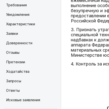
ежемесячной над
Требования
выполнение особ
безупречную и э
Уведомления
предоставлении 
Российской Федер
Характеристики
3. Признать утра
Заявки
специальной техн
надбавках к дол
Доверенности
аппарата Федерал
материальных сре
Отзывы
Министерстве юст
Претензии
4. Контроль за и
Ходатайства
Запросы
Ответы
Исковые заявления