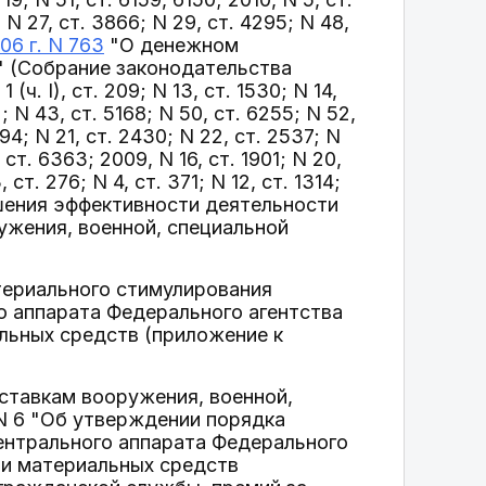
31; N 27, ст. 3866; N 29, ст. 4295; N 48,
6 г. N 763
"О денежном
 (Собрание законодательства
ч. I), ст. 209; N 13, ст. 1530; N 14,
2; N 43, ст. 5168; N 50, ст. 6255; N 52,
294; N 21, ст. 2430; N 22, ст. 2537; N
, ст. 6363; 2009, N 16, ст. 1901; N 20,
 ст. 276; N 4, ст. 371; N 12, ст. 1314;
повышения эффективности деятельности
ужения, военной, специальной
териального стимулирования
 аппарата Федерального агентства
альных средств (приложение к
оставкам вооружения, военной,
 N 6 "Об утверждении порядка
нтрального аппарата Федерального
 и материальных средств