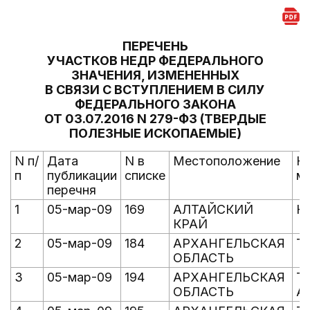
ПЕРЕЧЕНЬ
УЧАСТКОВ НЕДР ФЕДЕРАЛЬНОГО
ЗНАЧЕНИЯ, ИЗМЕНЕННЫХ
В СВЯЗИ С ВСТУПЛЕНИЕМ В СИЛУ
ФЕДЕРАЛЬНОГО ЗАКОНА
ОТ 03.07.2016 N 279-ФЗ (ТВЕРДЫЕ
ПОЛЕЗНЫЕ ИСКОПАЕМЫЕ)
N п/
Дата
N в
Местоположение
Н
п
публикации
списке
м
перечня
1
05-мар-09
169
АЛТАЙСКИЙ
К
КРАЙ
2
05-мар-09
184
АРХАНГЕЛЬСКАЯ
Т
ОБЛАСТЬ
3
05-мар-09
194
АРХАНГЕЛЬСКАЯ
Т
ОБЛАСТЬ
А