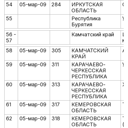
54
05-мар-09
284
ИРКУТСКАЯ
С
ОБЛАСТЬ
55
Республика
Ур
Бурятия
56 -
Камчатский край
Ш
57
м
58
05-мар-09
305
КАМЧАТСКИЙ
А
КРАЙ
59
05-мар-09
311
КАРАЧАЕВО-
У
ЧЕРКЕССКАЯ
РЕСПУБЛИКА
60
05-мар-09
313
КАРАЧАЕВО-
Х
ЧЕРКЕССКАЯ
РЕСПУБЛИКА
61
05-мар-09
317
КЕМЕРОВСКАЯ
Т
ОБЛАСТЬ
62
05-мар-09
318
КЕМЕРОВСКАЯ
Т
ОБЛАСТЬ
(