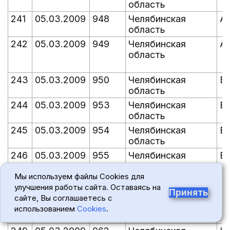
область
241
05.03.2009
948
Челябинская
А
область
242
05.03.2009
949
Челябинская
А
область
243
05.03.2009
950
Челябинская
Б
область
244
05.03.2009
953
Челябинская
В
область
245
05.03.2009
954
Челябинская
В
область
246
05.03.2009
955
Челябинская
Ег
область
Мы используем файлы Cookies для
247
05.03.2009
957
Челябинская
И
улучшения работы сайта. Оставаясь на
область
Принять
сайте, Вы соглашаетесь с
248
05.03.2009
960
Челябинская
Ку
использованием
Cookies
.
область