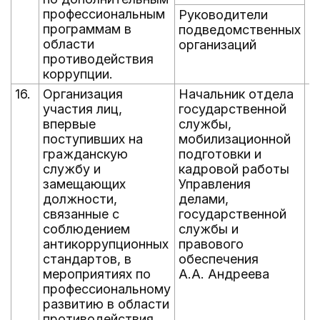
профессиональным
Руководители
программам в
подведомственных
области
организаций
противодействия
коррупции.
16.
Организация
Начальник отдела
е
участия лиц,
государственной
д
впервые
службы,
н
поступивших на
мобилизационной
гражданскую
подготовки и
службу и
кадровой работы
замещающих
Управления
должности,
делами,
связанные с
государственной
соблюдением
службы и
антикоррупционных
правового
стандартов, в
обеспечения
мероприятиях по
А.А. Андреева
профессиональному
развитию в области
противодействия