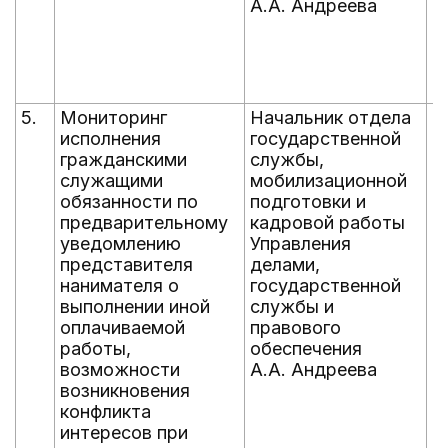
А.А. Андреева
5.
Мониторинг
Начальник отдела
е
исполнения
государственной
д
гражданскими
службы,
н
служащими
мобилизационной
обязанности по
подготовки и
предварительному
кадровой работы
уведомлению
Управления
представителя
делами,
нанимателя о
государственной
выполнении иной
службы и
оплачиваемой
правового
работы,
обеспечения
возможности
А.А. Андреева
возникновения
конфликта
интересов при