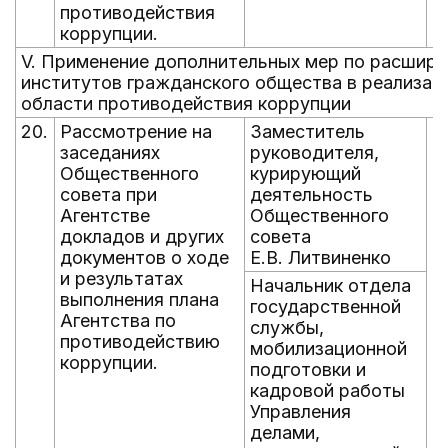
противодействия
коррупции.
V. Применение дополнительных мер по расшире
институтов гражданского общества в реализаци
области противодействия коррупции
20.
Рассмотрение на
Заместитель
е
заседаниях
руководителя,
д
Общественного
курирующий
д
совета при
деятельность
Агентстве
Общественного
докладов и других
совета
документов о ходе
Е.В. Литвиненко
и результатах
Начальник отдела
выполнения плана
государственной
Агентства по
службы,
противодействию
мобилизационной
коррупции.
подготовки и
кадровой работы
Управления
делами,