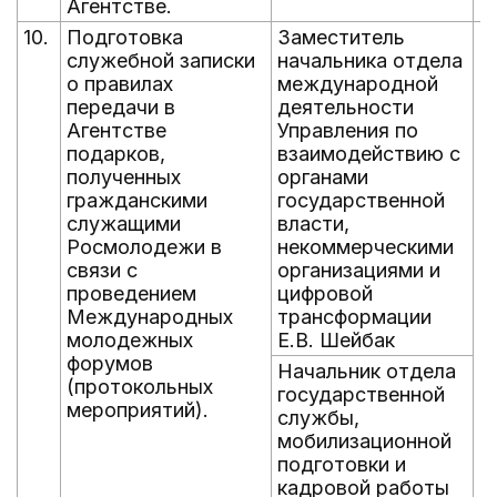
Агентстве.
10.
Подготовка
Заместитель
е
служебной записки
начальника отдела
д
о правилах
международной
д
передачи в
деятельности
д
Агентстве
Управления по
подарков,
взаимодействию с
полученных
органами
гражданскими
государственной
служащими
власти,
Росмолодежи в
некоммерческими
связи с
организациями и
проведением
цифровой
Международных
трансформации
молодежных
Е.В. Шейбак
форумов
Начальник отдела
(протокольных
государственной
мероприятий).
службы,
мобилизационной
подготовки и
кадровой работы