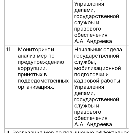
Управления
делами,
государственной
службы и
правового
обеспечения
А.А. Андреева
11.
Мониторинг и
Начальник отдела
е
анализ мер по
государственной
д
предупреждению
службы,
д
коррупции,
мобилизационной
принятых в
подготовки и
подведомственных
кадровой работы
организациях.
Управления
делами,
государственной
службы и
правового
обеспечения
А.А. Андреева
II. Реализация мер по повышению эффективнос