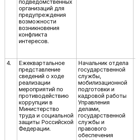
подведомственных
организаций для
предупреждения
возможности
возникновения
конфликта
интересов.
4.
Ежеквартальное
Начальник отдела
е
представление
государственной
1
сведений о ходе
службы,
3
реализации
мобилизационной
3
мероприятий по
подготовки и
9
противодействию
кадровой работы
коррупции в
Управления
Министерство
делами,
труда и социальной
государственной
защиты Российской
службы и
Федерации.
правового
обеспечения