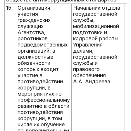
15.
Организация
Начальник отдела
е
участия
государственной
д
гражданских
службы,
н
служащих
мобилизационной
Агентства,
подготовки и
работников
кадровой работы
подведомственных
Управления
организаций, в
делами,
должностные
государственной
обязанности
службы и
которых входит
правового
участие в
обеспечения
противодействии
А.А. Андреева
коррупции, в
мероприятиях по
профессиональному
развитию в области
противодействия
коррупции, в том
числе их обучение
по дополнительным