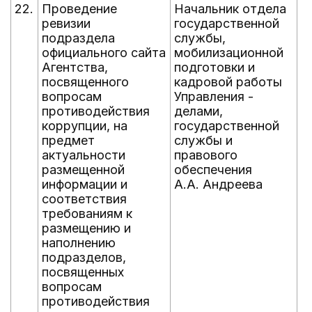
22.
Проведение
Начальник отдела
е
ревизии
государственной
д
подраздела
службы,
н
официального сайта
мобилизационной
Агентства,
подготовки и
посвященного
кадровой работы
вопросам
Управления -
противодействия
делами,
коррупции, на
государственной
предмет
службы и
актуальности
правового
размещенной
обеспечения
информации и
А.А. Андреева
соответствия
требованиям к
размещению и
наполнению
подразделов,
посвященных
вопросам
противодействия