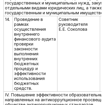
государственных и муниципальных нужд, закуп
отдельными видами юридических лиц, а также 
государственным и муниципальным имущество
14.
Проведение в
Советник
е
рамках
руководителя
д
осуществления
Е.Е. Соколова
д
внутреннего
финансового аудита
проверки
законности
выполнения
внутренних
бюджетных
процедур и
эффективности
использования
бюджетных
средств.
IV. Повышение эффективности образовательных
направленных на антикоррупционное просвещен
обществе антикоррупционных стандартов