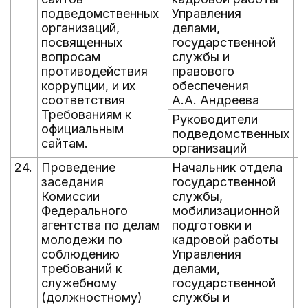
подведомственных
Управления
организаций,
делами,
посвященных
государственной
вопросам
службы и
противодействия
правового
коррупции, и их
обеспечения
соответствия
А.А. Андреева
Требованиям к
Руководители
официальным
подведомственных
сайтам.
организаций
24.
Проведение
Начальник отдела
е
заседания
государственной
д
Комиссии
службы,
д
Федерального
мобилизационной
агентства по делам
подготовки и
молодежи по
кадровой работы
соблюдению
Управления
требований к
делами,
служебному
государственной
(должностному)
службы и