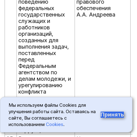
поведению
правового
федеральных
обеспечения
государственных
А.А. Андреева
служащих и
работников
организаций,
созданных для
выполнения задач,
поставленных
перед
Федеральным
агентством по
делам молодежи, и
урегулированию
конфликта
интересов, с целью
подведения итогов
Мы используем файлы Cookies для
выполнения плана
улучшения работы сайта. Оставаясь на
Принять
Росмолодежи по
сайте, Вы соглашаетесь с
противодействию
использованием
Cookies
.
коррупции.