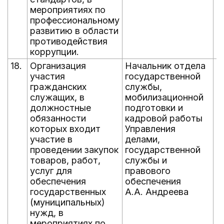
мероприятиях по
профессиональному
развитию в области
противодействия
коррупции.
18.
Организация
Начальник отдела
е
участия
государственной
д
гражданских
службы,
н
служащих, в
мобилизационной
должностные
подготовки и
обязанности
кадровой работы
которых входит
Управления
участие в
делами,
проведении закупок
государственной
товаров, работ,
службы и
услуг для
правового
обеспечения
обеспечения
государственных
А.А. Андреева
(муниципальных)
нужд, в
мероприятиях по