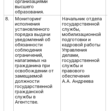
организациями
высшего
образования.
8.
Мониторинг
Начальник отдела
е
исполнения
государственной
д
установленного
службы,
д
порядка выдачи
мобилизационной
уведомлений об
подготовки и
обязанности
кадровой работы
соблюдения
Управления
ограничений,
делами,
налагаемых на
государственной
гражданина при
службы и
освобождении от
правового
замещаемой
обеспечения
должности
А.А. Андреева
государственной
гражданской
службы в
Агентстве.