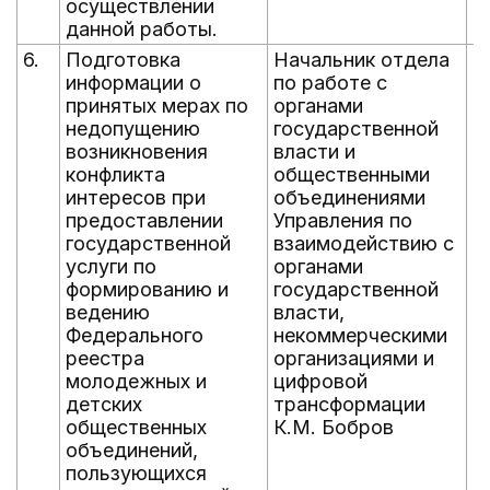
осуществлении
данной работы.
6.
Подготовка
Начальник отдела
е
информации о
по работе с
д
принятых мерах по
органами
д
недопущению
государственной
возникновения
власти и
конфликта
общественными
интересов при
объединениями
предоставлении
Управления по
государственной
взаимодействию с
услуги по
органами
формированию и
государственной
ведению
власти,
Федерального
некоммерческими
реестра
организациями и
молодежных и
цифровой
детских
трансформации
общественных
К.М. Бобров
объединений,
пользующихся