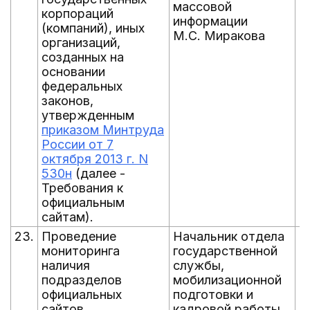
массовой
корпораций
информации
(компаний), иных
М.С. Миракова
организаций,
созданных на
основании
федеральных
законов,
утвержденным
приказом Минтруда
России от 7
октября 2013 г. N
530н
(далее -
Требования к
официальным
сайтам).
23.
Проведение
Начальник отдела
е
мониторинга
государственной
1
наличия
службы,
подразделов
мобилизационной
официальных
подготовки и
сайтов
кадровой работы