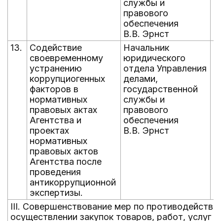
службы и
правового
обеспечения
В.В. Эрнст
13.
Содействие
Начальник
е
своевременному
юридического
д
устранению
отдела Управления
д
коррупциогенных
делами,
факторов в
государственной
нормативных
службы и
правовых актах
правового
Агентства и
обеспечения
проектах
В.В. Эрнст
нормативных
правовых актов
Агентства после
проведения
антикоррупционной
экспертизы.
III. Совершенствование мер по противодействи
осуществлении закупок товаров, работ, услуг 