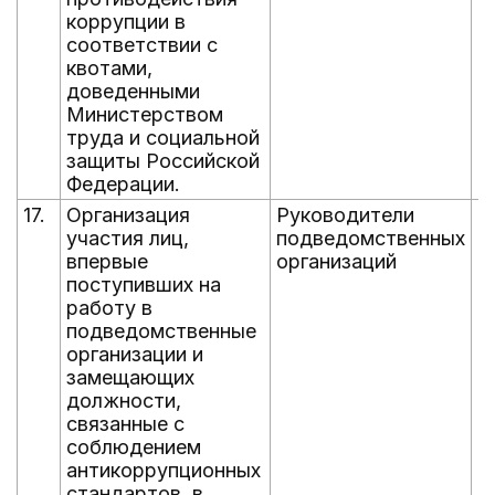
коррупции в
соответствии с
квотами,
доведенными
Министерством
труда и социальной
защиты Российской
Федерации.
17.
Организация
Руководители
е
участия лиц,
подведомственных
д
впервые
организаций
д
поступивших на
работу в
подведомственные
организации и
замещающих
должности,
связанные с
соблюдением
антикоррупционных
стандартов, в