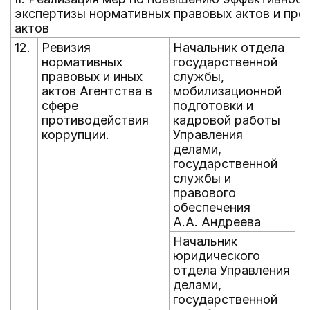
экспертизы нормативных правовых актов и про
актов
12.
Ревизия
Начальник отдела
е
нормативных
государственной
д
правовых и иных
службы,
н
актов Агентства в
мобилизационной
д
сфере
подготовки и
д
противодействия
кадровой работы
коррупции.
Управления
делами,
государственной
службы и
правового
обеспечения
А.А. Андреева
Начальник
юридического
отдела Управления
делами,
государственной