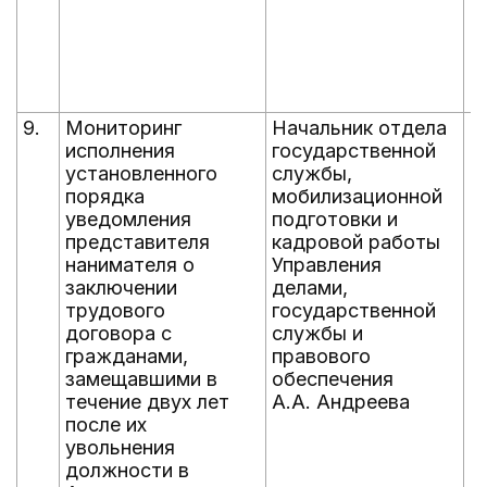
9.
Мониторинг
Начальник отдела
е
исполнения
государственной
д
установленного
службы,
д
порядка
мобилизационной
уведомления
подготовки и
представителя
кадровой работы
нанимателя о
Управления
заключении
делами,
трудового
государственной
договора с
службы и
гражданами,
правового
замещавшими в
обеспечения
течение двух лет
А.А. Андреева
после их
увольнения
должности в