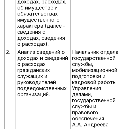
доходах, расходах,
об имуществе и
обязательствах
имущественного
характера (далее -
сведения о
доходах, сведения
о расходах).
2.
Анализ сведений о
Начальник отдела
е
доходах и сведений
государственной
д
о расходах
службы,
а
гражданских
мобилизационной
служащих и
подготовки и
руководителей
кадровой работы
подведомственных
Управления
организаций.
делами,
государственной
службы и
правового
обеспечения
А.А. Андреева