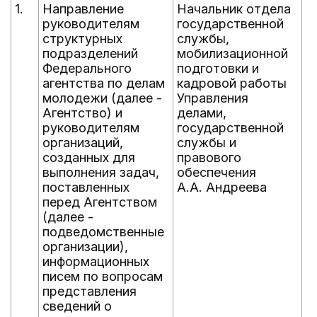
1.
Направление
Начальник отдела
е
руководителям
государственной
д
структурных
службы,
ф
подразделений
мобилизационной
Федерального
подготовки и
агентства по делам
кадровой работы
молодежи (далее -
Управления
Агентство) и
делами,
руководителям
государственной
организаций,
службы и
созданных для
правового
выполнения задач,
обеспечения
поставленных
А.А. Андреева
перед Агентством
(далее -
подведомственные
организации),
информационных
писем по вопросам
представления
сведений о