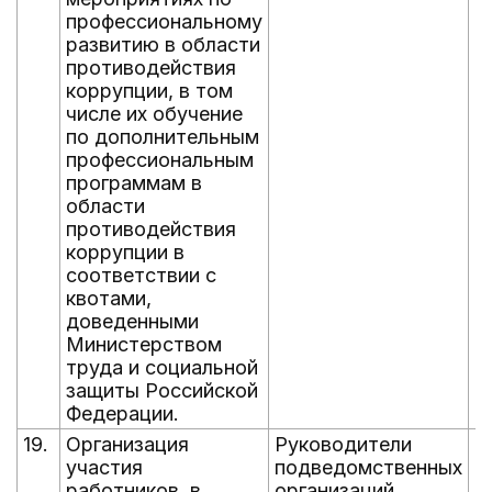
профессиональному
развитию в области
противодействия
коррупции, в том
числе их обучение
по дополнительным
профессиональным
программам в
области
противодействия
коррупции в
соответствии с
квотами,
доведенными
Министерством
труда и социальной
защиты Российской
Федерации.
19.
Организация
Руководители
е
участия
подведомственных
д
работников, в
организаций
н