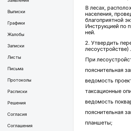
Заявления
В лесах, располо
Выписки
населения, прове
благоприятной эк
Графики
Инструкцией по 
ней.
Жалобы
2. Утвердить пер
Записки
лесоустройстве) 
Листы
При лесоустройст
Письма
пояснительная за
Протоколы
ведомость проек
таксационные оп
Расписки
ведомость поква
Решения
пояснительная за
Согласия
планшеты;
Соглашения