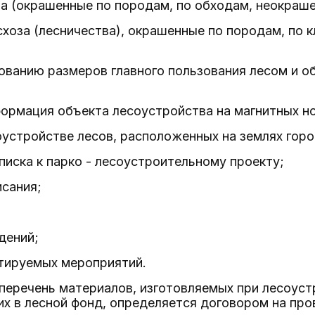
а (окрашенные по породам, по обходам, неокраше
схоза (лесничества), окрашенные по породам, по 
ованию размеров главного пользования лесом и 
формация объекта лесоустройства на магнитных н
оустройстве лесов, расположенных на землях горо
писка к парко - лесоустроительному проекту;
исания;
дений;
тируемых мероприятий.
еречень материалов, изготовляемых при лесоустр
их в лесной фонд, определяется договором на про