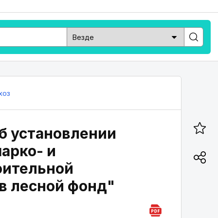
хоз
"Об установлении
арко- и
оительной
в лесной фонд"