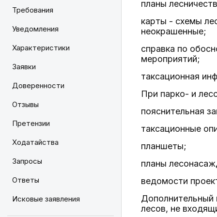
планы лесничеств
Требования
карты - схемы ле
Уведомления
неокрашенные;
Характеристики
справка по обосн
мероприятий;
Заявки
таксационная ин
Доверенности
При парко- и лес
Отзывы
пояснительная за
Претензии
таксационные оп
Ходатайства
планшеты;
Запросы
планы лесонасаж
Ответы
ведомости проек
Дополнительный п
Исковые заявления
лесов, не входящ