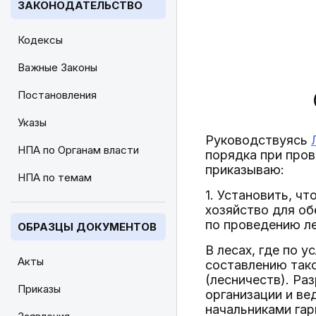
ЗАКОНОДАТЕЛЬСТВО
Кодексы
Важные Законы
Постановления
Указы
Руководствуясь
НПА по Органам власти
порядка при пров
приказываю:
НПА по темам
1. Установить, ч
хозяйство для об
по проведению л
ОБРАЗЦЫ ДОКУМЕНТОВ
В лесах, где по 
Акты
составлению так
(лесничеств). Р
Приказы
организации и ве
начальниками гар