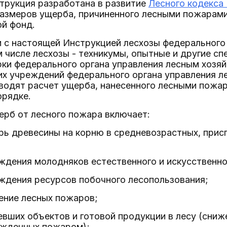
трукция разработана в развитие
Лесного кодекса
азмеров ущерба, причиненного лесными пожарами
ой фонд.
и с настоящей Инструкцией лесхозы федерального
м числе лесхозы - техникумы, опытные и другие с
ки федерального органа управления лесным хозяй
их учреждений федерального органа управления л
водят расчет ущерба, нанесенного лесными пожар
орядке.
ерб от лесного пожара включает:
рь древесины на корню в средневозрастных, прис
ждения молодняков естественного и искусственн
ждения ресурсов побочного лесопользования;
ение лесных пожаров;
евших объектов и готовой продукции в лесу (сниж
ежденных пожаром);