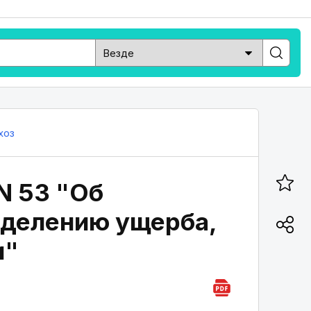
хоз
N 53 "Об
еделению ущерба,
и"