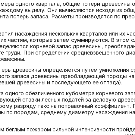
мера одного квартала, общие потери древесины 
каждому выделу. Они вычисляются исходя из обще
ента потерь запаса. Расчеты производятся по пр
хватил насаждения нескольких кварталов или их ч
 их частям, которые затем суммируются. В этом с
пределяются корневой запас древесины, преоблад
е груди. При определении средневзвешенного диа
ревесины.
терь древесины определяется путем умножения с
вого запаса древесины преобладающей породы на
евшей древесины и последующего ее отпада).
ка одного обезличенного кубометра корневого за
вующей ставки лесных податей за деловую древес
орому разряду такс на поправочный коэффициент.
ы по породам, среднему диаметру насаждения на 
ым беглым пожаром сильной интенсивности пройде