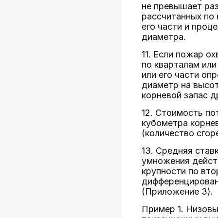
не превышает раз
рассчитанных по 
его части и проц
диаметра.
11. Если пожар о
по кварталам или
или его части о
диаметр на высот
корневой запас д
12. Стоимость по
кубометра корне
(количество сгор
13. Средняя став
умножения дейст
крупности по вт
дифференцирован
(Приложение 3).
Пример 1. Низов