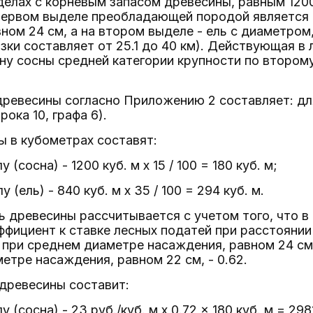
елах с корневым запасом древесины, равным 1200 
 первом выделе преобладающей породой является 
вном 24 см, а на втором выделе - ель с диаметром
зки составляет от 25.1 до 40 км). Действующая в 
у сосны средней категории крупности по второму 
ревесины согласно Приложению 2 составляет: для 
рока 10, графа 6).
 в кубометрах составят:
(сосна) - 1200 куб. м x 15 / 100 = 180 куб. м;
 (ель) - 840 куб. м x 35 / 100 = 294 куб. м.
 древесины рассчитывается с учетом того, что в
фициент к ставке лесных податей при расстоянии 
при среднем диаметре насаждения, равном 24 см,
етре насаждения, равном 22 см, - 0.62.
древесины составит:
 (сосна) - 23 руб./куб. м x 0.72 x 180 куб. м = 298