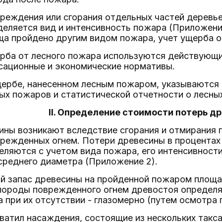
вреждения или сгорания отдельных частей деревь
еляется вид и интенсивность пожара (Приложение
а пройдено другим видом пожара, учет ущерба о
ерба от лесного пожара используются действующи
сационные и экономические нормативы.
щербе, нанесенном лесным пожаром, указываются 
ых пожаров и статистической отчетности о лесны
II. Определение стоимости потерь д
ины возникают вследствие сгорания и отмирания 
режденных огнем. Потери древесины в процентах 
еляются с учетом вида пожара, его интенсивност
среднего диаметра (Приложение 2).
ой запас древесины на пройденной пожаром площа
ороды поврежденного огнем древостоя определя
а при их отсутствии - глазомерно (путем осмотр
хватил насаждения, состоящие из нескольких так