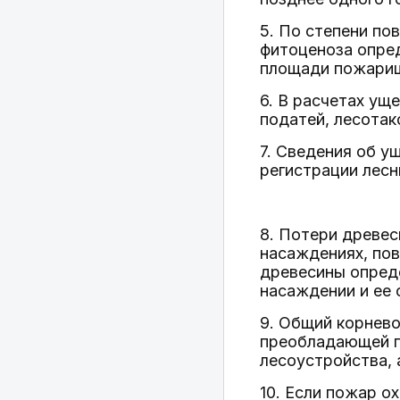
5. По степени по
фитоценоза опред
площади пожарищ
6. В расчетах ущ
податей, лесотак
7. Сведения об у
регистрации лесн
8. Потери древес
насаждениях, пов
древесины опред
насаждении и ее 
9. Общий корнев
преобладающей п
лесоустройства, 
10. Если пожар о