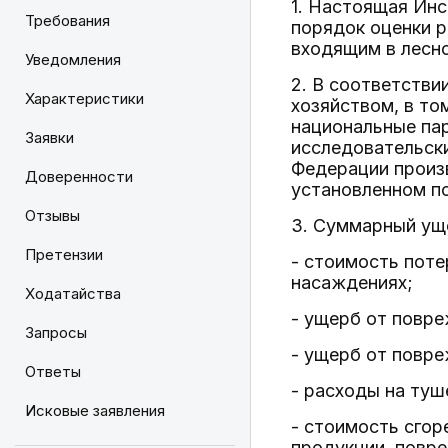
1. Настоящая Инс
Требования
порядок оценки р
входящим в лесн
Уведомления
2. В соответстви
Характеристики
хозяйством, в то
национальные пар
Заявки
исследовательск
Федерации произ
Доверенности
установленном п
Отзывы
3. Суммарный ущ
Претензии
- стоимость поте
насаждениях;
Ходатайства
- ущерб от повре
Запросы
- ущерб от повре
Ответы
- расходы на туш
Исковые заявления
- стоимость сгор
продукции, повр