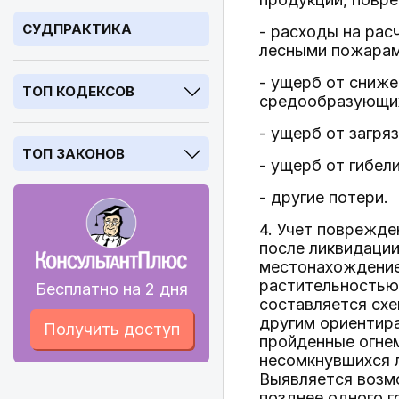
СУДПРАКТИКА
- расходы на рас
лесными пожарам
- ущерб от сниже
ТОП КОДЕКСОВ
средообразующих
- ущерб от загря
ТОП ЗАКОНОВ
- ущерб от гибел
- другие потери.
4. Учет поврежде
после ликвидаци
местонахождение 
растительностью
Бесплатно на 2 дня
составляется схе
другим ориентира
Получить доступ
пройденные огне
несомкнувшихся 
Выявляется возмо
позднее одного г