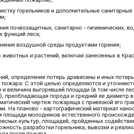
чистку горельников и дополнительные санитарные
и;
ния почвозащитных, санитарно - гигиенических, в
 функций леса;
знения воздушной среды продуктами горения;
и животных и растений, включая занесенных в Кра
ний, определение потерь древесины и иных потер
и пожара. С этой целью определяются и уточняют
и величина выгоревшей площади (в том числе лес
), преобладающая порода и средний ее диаметр в
матический чертеж пожарища с привязкой его гр
м. На планово - картографический материал нано
м площади молодняков естественного происхожде
лесных культур, площадей, пройденных содействи
жность разработки горельника, вывозки и реализ
ода после пожара.