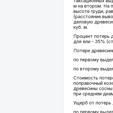
таксационных выд
м на втором. На
высоте груди, ра
(расстояние выво
деловую древесин
куб. м.
Процент потерь д
для ели - 35% (ст
Потери древесины
по первому выделу 
по второму выделу
Стоимость потерь
поправочный коэф
древесины сосны 
при среднем диам
Ущерб от потерь 
по первому выделу