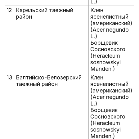
L.)
12
Карельский таежный
Клен
район
ясенелистный
(американский)
(Acer negundo
L.)
Борщевик
Сосновского
(Heracleum
sosnowskyi
Manden.)
13
Балтийско-Белозерский
Клен
таежный район
ясенелистный
(американский)
(Acer negundo
L.)
Борщевик
Сосновского
(Heracleum
sosnowskyi
Manden.)