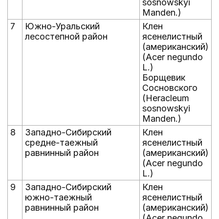
sosnowskyi
Manden.)
7
Южно-Уральский
Клен
лесостепной район
ясенелистный
(американский)
(Acer negundo
L.)
Борщевик
Сосновского
(Heracleum
sosnowskyi
Manden.)
8
Западно-Сибирский
Клен
средне-таежный
ясенелистный
равнинный район
(американский)
(Acer negundo
L.)
9
Западно-Сибирский
Клен
южно-таежный
ясенелистный
равнинный район
(американский)
(Acer negundo