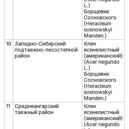
L.)
Борщевик
Сосновского
(Heracleum
sosnowskyi
Manden.)
10
Западно-Сибирский
Клен
подтаежно-лесостепной
ясенелистный
район
(американский)
(Acer negundo
L.)
Борщевик
Сосновского
(Heracleum
sosnowskyi
Manden.)
11
Среднеангарский
Клен
таежный район
ясенелистный
(американский)
(Acer negundo