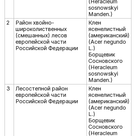
(Heracleum
sosnowskyi
Manden.)
2
Район хвойно-
Клен
широколиственных
ясенелистный
(смешанных) лесов
(американский)
европейской части
(Acer negundo
Российской Федерации
L.)
Борщевик
Сосновского
(Heracleum
sosnowskyi
Manden.)
3
Лесостепной район
Клен
европейской части
ясенелистный
Российской Федерации
(американский)
(Acer negundo
L.)
Борщевик
Сосновского
(Heracleum