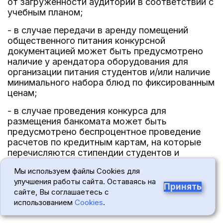
от загруженности аудиторий в соответствии с
учебным планом;
- в случае передачи в аренду помещений
общественного питания конкурсной
документацией может быть предусмотрено
наличие у арендатора оборудования для
организации питания студентов и/или наличие
минимального набора блюд по фиксированным
ценам;
- в случае проведения конкурса для
размещения банкомата может быть
предусмотрено беспроцентное проведение
расчетов по кредитным картам, на которые
перечисляются стипендии студентов и
заработная плата сотрудников в соответствии
Мы используем файлы Cookies для
с договором с кредитной организацией.
улучшения работы сайта. Оставаясь на
Принять
8. Права претендента
сайте, Вы соглашаетесь с
использованием
Cookies
.
8.1. Претендент имеет право: