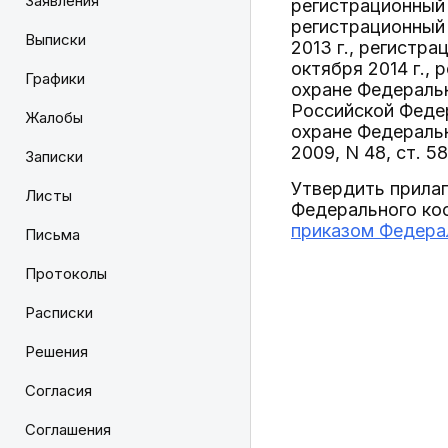
Заявления
регистрационный N
регистрационный 
Выписки
2013 г., регистр
октября 2014 г.,
Графики
охране Федераль
Российской Феде
Жалобы
охране Федеральн
2009, N 48, ст. 5
Записки
Утвердить прила
Листы
Федерального ко
приказом Федерал
Письма
Протоколы
Расписки
Решения
Согласия
Соглашения