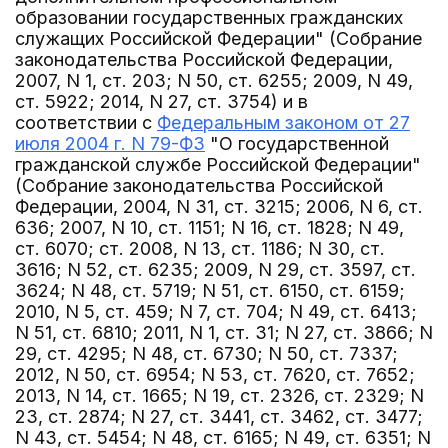
образовании государственных гражданских
служащих Российской Федерации" (Собрание
законодательства Российской Федерации,
2007, N 1, ст. 203; N 50, ст. 6255; 2009, N 49,
ст. 5922; 2014, N 27, ст. 3754) и в
соответствии с
Федеральным законом от 27
июля 2004 г. N 79-ФЗ
"О государственной
гражданской службе Российской Федерации"
(Собрание законодательства Российской
Федерации, 2004, N 31, ст. 3215; 2006, N 6, ст.
636; 2007, N 10, ст. 1151; N 16, ст. 1828; N 49,
ст. 6070; ст. 2008, N 13, ст. 1186; N 30, ст.
3616; N 52, ст. 6235; 2009, N 29, ст. 3597, ст.
3624; N 48, ст. 5719; N 51, ст. 6150, ст. 6159;
2010, N 5, ст. 459; N 7, ст. 704; N 49, ст. 6413;
N 51, ст. 6810; 2011, N 1, ст. 31; N 27, ст. 3866; N
29, ст. 4295; N 48, ст. 6730; N 50, ст. 7337;
2012, N 50, ст. 6954; N 53, ст. 7620, ст. 7652;
2013, N 14, ст. 1665; N 19, ст. 2326, ст. 2329; N
23, ст. 2874; N 27, ст. 3441, ст. 3462, ст. 3477;
N 43, ст. 5454; N 48, ст. 6165; N 49, ст. 6351; N